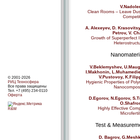
V.Nadole
Сlean Rooms – Leave Dus
Competi
A. Alexeyev, D. Krasovitsy
Petrov, V. Ch
Growth of Superperfect I
Heterostruct
Nanomateri
V.Beklemyshev, U.Maug
I.Makhonin, L.Muhamedie
V.Pustovoy, K.Fili
© 2001-2026
Hygienic Properties of Pol
РИЦ Техносфера
Все права защищены
Nanocomposi
Тел. +7 (495) 234-0110
Оферта
D.Egorov, N.Egorov, S.T
O.Shafro
Highly Effective Сom
R&W
Microfertil
Test & Measurem
D. Bagrov, G.Meshk