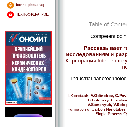
technospheramag
ТЕХНОСФЕРА_РИЦ
Table of Conte
Competent opin
Рассказывает г
исследованиям и разр
Корпорация Intel: в фо
п
Industrial nanotechnolog
I.Korotash, V.Odinokov, G.Pav
D.Polotsky, E.Rude
V.Semenyuk, V.Solo
Formation of Carbon Nanotubes 
Single Process C