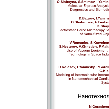
O.Sinitsyna, S.Smirnov, I.Yami
Molecular Express Analysis
Diagnostics and Biomedi
D.Bagrov, I.Yamin
O.Shaburova, A.Feofan
K.Shay
Electrostatic Force Microscopy S
of Nano-Sized Obj
V.Romanko, S.Kravchen
S.Nesterov, V.Khristich, P.Mal
Use of Vacuum Equipment
Technology in Space Indu
D.Kolesov, I.Yaminsky, P.Gorel
G.Kis
Modeling of Intermolecular Interac
in Nanomechanical Cantil
Syst
Нанотехнол
N.Gerasime