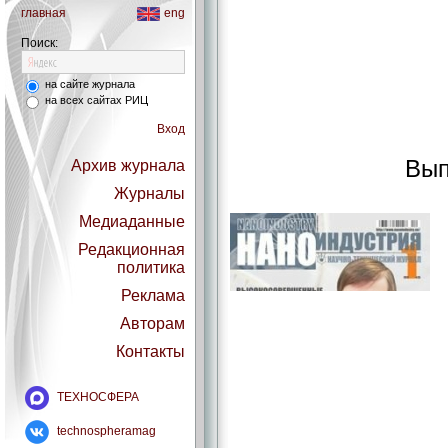
главная
eng
Поиск:
на сайте журнала
на всех сайтах РИЦ
Вход
Вып
Архив журнала
Журналы
Медиаданные
Редакционная
политика
Реклама
Авторам
Контакты
ТЕХНОСФЕРА
technospheramag