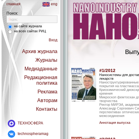
главная
eng
Поиск:
на сайте журнала
на всех сайтах РИЦ
Вход
Выпу
Архив журнала
Журналы
Медиаданные
#1/2012
Наносистемы для доста
Редакционная
лекарств
политика
Наноструктурированные
покрытия на пластмасса
Криохимический диокси
Реклама
кремния
Микроскоп фемтоскан д
Авторам
творчества
Ректор МИРЭА, академи
Контакты
Александр Сергеевич Си
перспективах оптически
межсоединения
Аннотация выпуска
ТЕХНОСФЕРА
technospheramag