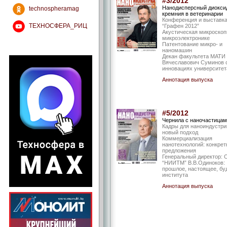
#3/2012
Нанодисперсный диокси
technospheramag
кремния в ветеринарии
Конференция и выставк
ТЕХНОСФЕРА_РИЦ
“Графен 2012”
Акустическая микроскоп
микроэлектронике
Патентование микро- и
наномашин
Декан факультета МАТИ
Вячеславович Суминов 
инновациях университет
Аннотация выпуска
#5/2012
Чернила с наночастица
Кадры для наноиндустри
новый подход
Коммерциализация
нанотехнологий: конкре
предложения
Генеральный директор:
“НИИТМ” В.В.Одиноков:
прошлое, настоящее, б
института
Аннотация выпуска