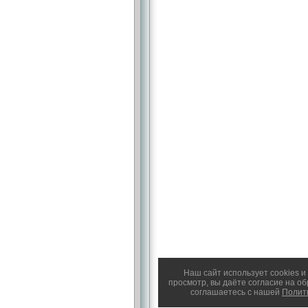
Наш сайт использует cookies 
просмотр, вы даёте согласие на о
соглашаетесь с нашей
Полит