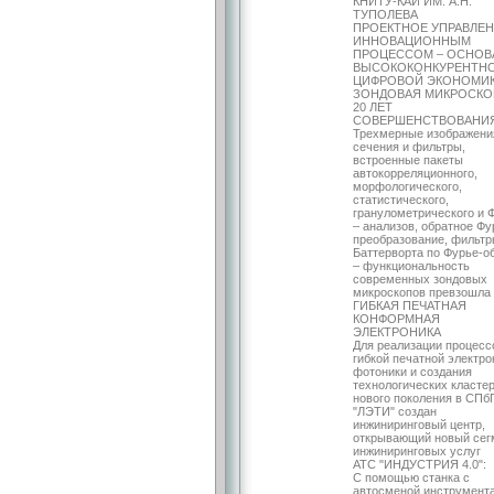
КНИТУ-КАИ ИМ. А.Н.
ТУПОЛЕВА
ПРОЕКТНОЕ УПРАВЛЕ
ИННОВАЦИОННЫМ
ПРОЦЕССОМ – ОСНОВ
ВЫСОКОКОНКУРЕНТН
ЦИФРОВОЙ ЭКОНОМИ
ЗОНДОВАЯ МИКРОСКО
20 ЛЕТ
СОВЕРШЕНСТВОВАНИ
Трехмерные изображени
сечения и фильтры,
встроенные пакеты
автокорреляционного,
морфологического,
статистического,
гранулометрического и 
– анализов, обратное Фу
преобразование, фильт
Баттерворта по Фурье-об
– функциональность
современных зондовых
микроскопов превзошла
ГИБКАЯ ПЕЧАТНАЯ
КОНФОРМНАЯ
ЭЛЕКТРОНИКА
Для реализации процесс
гибкой печатной электро
фотоники и создания
технологических класте
нового поколения в СП
"ЛЭТИ" создан
инжиниринговый центр,
открывающий новый сег
инжиниринговых услуг
ATC "ИНДУСТРИЯ 4.0":
С помощью станка с
автосменой инструмент