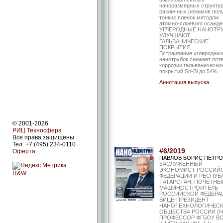
наноразмерных структур
различных режимов пол
тонких пленок методом
атомно-слоевого осажде
УГЛЕРОДНЫЕ НАНОТР
УЛУЧШАЮТ
ГАЛЬВАНИЧЕСКИЕ
ПОКРЫТИЯ
Встраивание углеродны
нанотрубок снижает пот
коррозии гальванически
покрытий Sn-Bi до 54%
Аннотация выпуска
© 2001-2026
РИЦ Техносфера
Все права защищены
Тел. +7 (495) 234-0110
#6/2019
Оферта
ПАВЛОВ БОРИС ПЕТРО
ЗАСЛУЖЕННЫЙ
ЭКОНОМИСТ РОССИЙ
R&W
ФЕДЕРАЦИИ И РЕСПУБ
ТАТАРСТАН, ПОЧЁТНЫ
МАШИНОСТРОИТЕЛЬ
РОССИЙСКОЙ ФЕДЕРА
ВИЦЕ-ПРЕЗИДЕНТ
НАНОТЕХНОЛОГИЧЕС
ОБЩЕСТВА РОССИИ (Н
ПРОФЕССОР ФГБОУ В