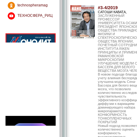
technospheramag
#3-4/2019
САТОШИ КАВАТА,
ТЕХНОСФЕРА_РИЦ
ЗАСЛУЖЕННЫЙ
ПРОФЕССОР
УНИВЕРСИТЕТА ОСАКИ
ПРЕЗИДЕНТ ЯПОНСКО
ОБЩЕСТВА ПРИКЛАДН
ФИЗИКИ И
СПЕКТРОСКОПИЧЕСКО
ОБЩЕСТВА ЯПОНИИ,
ПОЧЕТНЫЙ СОТРУДНИ
ИНСТИТУТА RIKEN
ПРИНЦИПЫ И ПРИМЕН
РАМАНОВСКОЙ
МИКРОСКОПИИ
УЛУЧШЕНИЕ МОДЕЛИ С
БАССЕРА ДЛЯ БЕЛОГО
ВЕЩЕСТВА МОЗГА ЧЕЛ
В новом подходе благод
учету влияния беспоряд
улучшена модель Сена-
Бассера для белого вещ
мозга, что позволило
количественно исследов
чувствительность
эффективного коэффиц
диффузии к вариациям
доминирующего набора
микропараметров
КОНФОРМНОСТЬ
ТОНКОПЛЕНОЧНЫХ
ПОКРЫТИЙ
Новый подход позволяет
количественно оценить
конформность
высокоаспектных