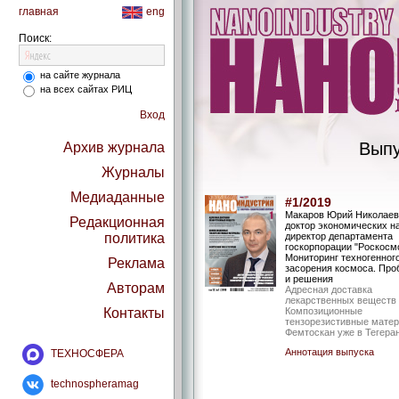
главная
eng
Поиск:
на сайте журнала
на всех сайтах РИЦ
Вход
Выпу
Архив журнала
Журналы
Медиаданные
#1/2019
Макаров Юрий Николаев
Редакционная
доктор экономических на
политика
директор департамента
госкорпорации "Роскосм
Мониторинг техногенног
Реклама
засорения космоса. Пр
и решения
Авторам
Адресная доставка
лекарственных веществ
Контакты
Композиционные
тензорезистивные мате
Фемтоскан уже в Тегера
Аннотация выпуска
ТЕХНОСФЕРА
technospheramag