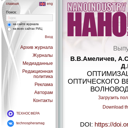
главная
eng
Поиск:
на сайте журнала
на всех сайтах РИЦ
Вход
Выпу
Архив журнала
Журналы
В.В.Амеличев, А.С
Медиаданные
Д.
Редакционная
ОПТИМИЗА
политика
ОПТИЧЕСКОГО В
Реклама
ВОЛНОВО
Авторам
Загрузить по
Контакты
Download th
ТЕХНОСФЕРА
DOI:
https://doi.
technospheramag