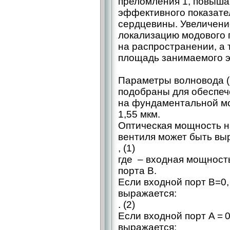
преломления 1, повыш
эффективного показател
сердцевины. Увеличение
локализацию модового п
на распространении, а
площадь занимаемого э
Параметры волновода (
подобраны для обеспе
на фундаментальной м
1,55 мкм.
Оптическая мощность на
вентиля может быть выр
, (1)
где – входная мощност
порта B.
Если входной порт B=0
выражается:
. (2)
Если входной порт A = 
выражается: