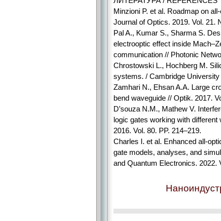
ЛИТЕРАТУРА / REFERENCES
Minzioni P. et al. Roadmap on all-
Journal of Optics. 2019. Vol. 21. 
Pal A., Kumar S., Sharma S. Desig
electrooptic effect inside Mach–Z
communication // Photonic Netwo
Chrostowski L., Hochberg M. Sili
systems. / Cambridge University
Zamhari N., Ehsan A.A. Large cros
bend waveguide // Optik. 2017. V
D’souza N.M., Mathew V. Interfer
logic gates working with differen
2016. Vol. 80. PP. 214–219.
Charles I. et al. Enhanced all-
gate models, analyses, and simula
and Quantum Electronics. 2022. Vo
Наноиндустр