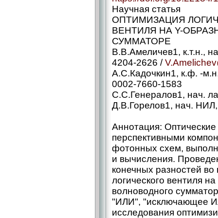
Научная статья
ОПТИМИЗАЦИЯ ЛОГИЧ
ВЕНТИЛЯ НА Y-ОБРА
СУММАТОРЕ
В.В.Амеличев1, к.т.н., 
4204-2626 /
V.Amelichev
А.С.Кадочкин1, к.ф. -м.н.
0002-7660-1583
С.С.Генералов1, нач. л
Д.В.Горелов1, нач. НИЛ
Аннотация: Оптические
перспективными компон
фотонных схем, выпол
и вычисления. Проведе
конечных разностей во
логического вентиля на
волноводного сумматор
"ИЛИ", "исключающее И
исследования оптимизи