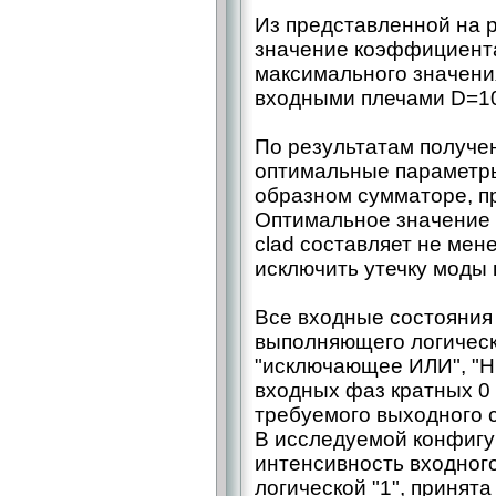
Из представленной на р
значение коэффициента
максимального значени
входными плечами D=10
По результатам получе
оптимальные параметры
образном сумматоре, пр
Оптимальное значение 
clad составляет не мене
исключить утечку моды в
Все входные состояния 
выполняющего логическ
"исключающее ИЛИ", "Н
входных фаз кратных 0
требуемого выходного 
В исследуемой конфигу
интенсивность входног
логической "1", принята