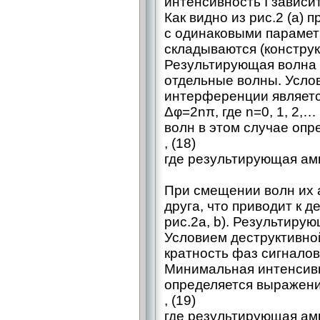
интенсивность I зависи
Как видно из рис.2 (а) 
с одинаковыми парамет
складываются (констру
Результирующая волна 
отдельные волны. Усло
интерференции являетс
Δφ=2nπ, где n=0, 1, 2,
волн в этом случае оп
, (18)
где результирующая ам
При смещении волн их 
друга, что приводит к 
рис.2а, b). Результиру
Условием деструктивно
кратность фаз сигналов Δ
Минимальная интенсивн
определяется выражен
, (19)
где результирующая амп