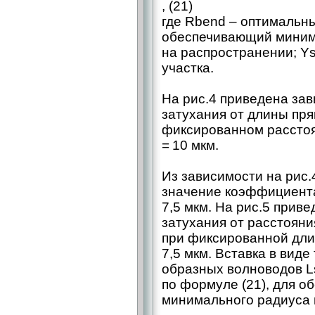
, (21)
где Rbend – оптимальны
обеспечивающий миним
на распространении; Y
участка.
На рис.4 приведена за
затухания от длины пря
фиксированном рассто
= 10 мкм.
Из зависимости на рис.
значение коэффициента
7,5 мкм. На рис.5 при
затухания от расстоян
при фиксированной дли
7,5 мкм. Вставка в вид
образных волноводов L
по формуле (21), для о
минимального радиуса и