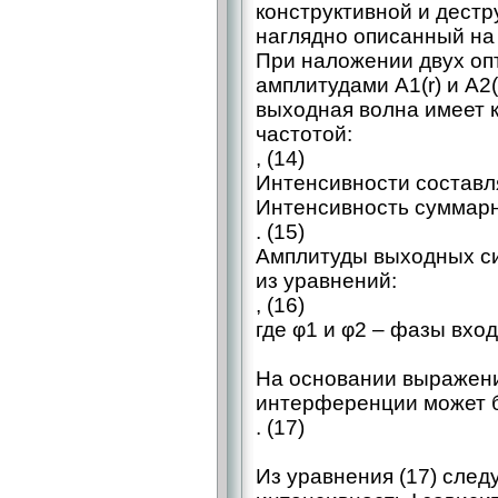
конструктивной и дест
наглядно описанный на р
При наложении двух оп
амплитудами А1(r) и А2
выходная волна имеет 
частотой:
, (14)
Интенсивности составля
Интенсивность суммарн
. (15)
Амплитуды выходных си
из уравнений:
, (16)
где φ1 и φ2 – фазы вхо
На основании выражени
интерференции может б
. (17)
Из уравнения (17) след