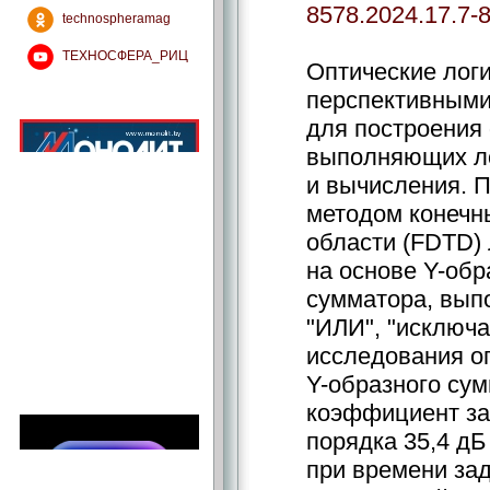
8578.2024.17.7-
technospheramag
ТЕХНОСФЕРА_РИЦ
Оптические лог
перспективными
для построения
выполняющих ло
и вычисления. 
методом конечн
области (FDTD) 
на основе Y-обр
сумматора, вып
"ИЛИ", "исключ
исследования о
Y-образного су
коэффициент зат
порядка 35,4 дБ
при времени за