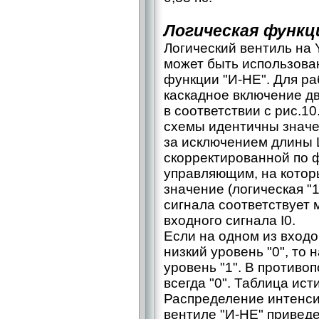
Логическая функц
Логический вентиль на
может быть использова
функции "И-НЕ". Для ра
каскадное включение д
в соответствии с рис.1
схемы идентичны значе
за исключением длины L
скорректированной по ф
управляющим, на котор
значение (логическая "
сигнала соответствует
входного сигнала I0.
Если на одном из входо
низкий уровень "0", то 
уровень "1". В противо
всегда "0". Таблица ист
Распределение интенси
вентиле "И-НЕ" приведе