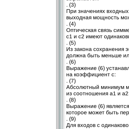
. (3)
При значениях входных
выходная мощность мо
. (4)
Оптическая связь симм
c1 и c2 имеют одинаков
. (5)
Из закона сохранения 
должна быть меньше ил
. (6)
Выражение (6) устанав
на коэффициент c:
. (7)
Абсолютный минимум м
из соотношения a1 и а2
. (8)
Выражение (6) является
которое может быть пе
. (9)
Для входов с одинаковой