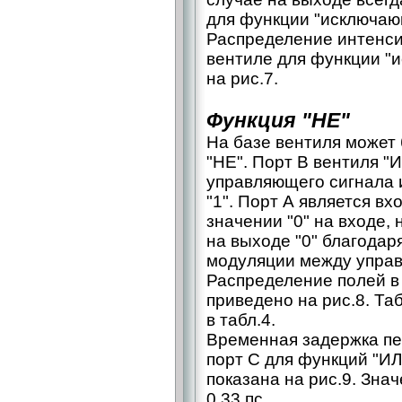
для функции "исключающ
Распределение интенси
вентиле для функции "
на рис.7.
Функция "НЕ"
На базе вентиля может
"НЕ". Порт B вентиля "
управляющего сигнала и
"1". Порт А является в
значении "0" на входе, 
на выходе "0" благодар
модуляции между упра
Распределение полей в
приведено на рис.8. Та
в табл.4.
Временная задержка пе
порт С для функций "И
показана на рис.9. Зна
0,33 пс.