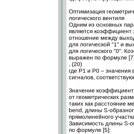
Оптимизация геометрич
логического вентиля
Одним из основных пар
является коэффициент 
отношение между выхо
для логической "1" и в
для логического "0". К
выражен по формуле [7]
, (20)
где P1 и P0 – значения
сигналов, соответствующ
Значение коэффициента
от геометрических разм
таких как расстояние м
bend, длины S-образно
прямолинейного участка
Зависимость длины S-о
по формуле [5]: