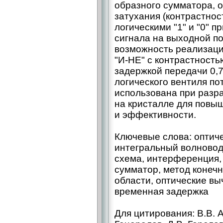
образного сумматора,
затухания (контрастнос
логическими "1" и "0" 
сигнала на выходной по
возможность реализаци
"И-НЕ" с контрастность
задержкой передачи 0,
логического вентиля п
использована при разр
на кристалле для повы
и эффективности.
Ключевые слова: оптиче
интегральный волновод
схема, интерференция,
сумматор, метод конеч
области, оптические вы
временная задержка
Для цитирования: В.В. А