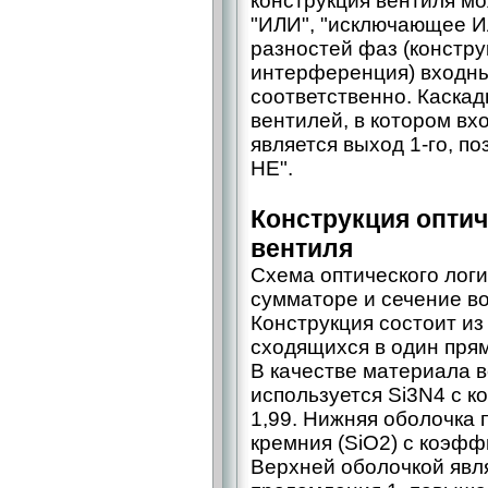
конструкция вентиля мо
"ИЛИ", "исключающее И
разностей фаз (констру
интерференция) входных
соответственно. Каскад
вентилей, в котором вх
является выход 1-го, п
НЕ".
Конструкция оптич
вентиля
Схема оптического логи
сумматоре и сечение в
Конструкция состоит из
сходящихся в один пря
В качестве материала 
используется Si3N4 с 
1,99. Нижняя оболочка 
кремния (SiO2) с коэф
Верхней оболочкой явл