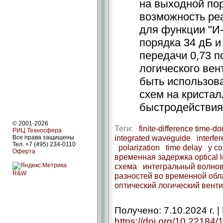
на выходной пор
возможность ре
для функции "И
порядка 34 дБ 
передачи 0,73 п
логического ве
быть использов
схем на криста
быстродействия
© 2001-2026
Теги:
finite-difference time-do
РИЦ Техносфера
integrated waveguide
interfe
Все права защищены
Тел. +7 (495) 234-0110
polarization
time delay
y c
Оферта
временная задержка optical l
схема
интегральный волно
R&W
разностей во временной обл
оптический логический вент
Получено: 7.10.2024 г. | 
https://doi.org/10.22184