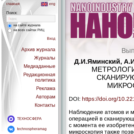
главная
eng
Поиск:
на сайте журнала
на всех сайтах РИЦ
Вход
Вып
Архив журнала
Журналы
Д.И.Яминский, А.
Медиаданные
МЕТРОЛОГ
Редакционная
СКАНИРУ
политика
МИКРО
Реклама
Авторам
DOI:
https://doi.org/10.
Контакты
Наблюдение атомов и м
операцией в сканирующ
ТЕХНОСФЕРА
с момента ее изобретен
technospheramag
микроскопия также поз