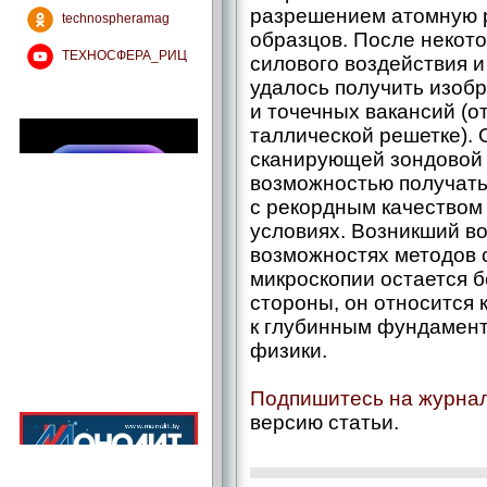
разрешением атомную р
technospheramag
образцов. После некот
ТЕХНОСФЕРА_РИЦ
силового воздействия и
удалось получить изоб
и точечных вакансий (от
таллической решетке).
сканирующей зондовой
возможностью получать
с рекордным качеством
условиях. Возникший в
возможностях методов
микроскопии остается б
стороны, он относится к
к глубинным фундамен
физики.
Подпишитесь на журна
версию статьи.