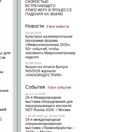
в
СКОРОСТЬЮ
ВСТРЕЧАЮЩЕГО
АТМОСФЕРУ В ПРОЦЕССЕ
ПАДЕНИЯ НА ЗЕМЛЮ
Новости
//
все новости
03.08.2026
Культурно развлекательная
программа форума
«Микроэлектроника 2026»:
50+ событий, чтобы
ы для
запомнить Микроэлектронику
ств
надолго
03.08.2026
Вышел из печати Выпуск
№5/2026 журнала
зы
«НАНОИНДУСТРИЯ»
События
//
все события
ения
до 21.10.2026
26-я Международная
выставка оборудования для
неразрушающего контроля
кий
NDT Russia 2026. г. Москва
c 16.09.2026 до 18.09.2026
).
19-я международная
специализированная
выставка «Термообработка –