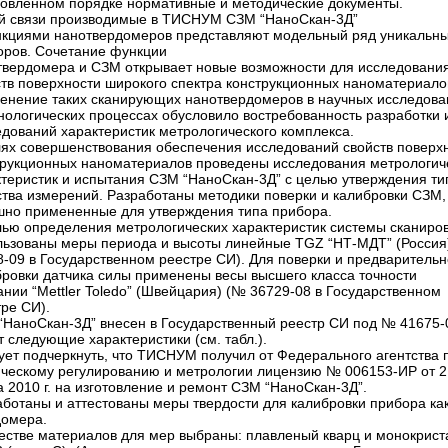
новленном порядке нормативные и методические документы.
ой связи производимые в ТИСНУМ СЗМ “НаноСкан-3Д”
нкциями нанотвер­до­ме­ров представляют модельный ряд уникальн
оров. Сочетание функции
твердомера и СЗМ от­крывает новые возможно­сти для исследовани
тв поверх­ности широкого спектра конструкционных наномате­риало
енение таких сканирующих нанотвердомеров в научных исследова
нологических процессах обусло­вило востребованность разработки 
дований характеристик метрологического комп­лекса.
лях совершенствования обеспечения исследований свойств поверх
трукционных наноматериалов проведены исследования метрологич
ктеристик и испытания СЗМ “НаноСкан‑3Д” с целью утверждения ти
ства измерений. Разработаны методики поверки и калибровки СЗМ,
шно примененные для утверждения типа прибора.
лью определения метрологических характеристик системы сканиро
льзованы меры периода и высоты линейные TGZ “НТ-МДТ” (Россия
8-09 в Государственном реестре СИ). Для поверки и предваритель
бровки датчика силы применены весы высшего класса точности
нии “Mettler Toledo” (Швейцария) (№ 36729-08 в Государ­ственном
ре СИ).
“НаноСкан-3Д” внесен в Государственный реестр СИ под № 41675-
 следующие характеристики (см. табл.).
ует подчеркнуть, что ТИСНУМ получил от Федерального агентства 
ическому регулированию и метрологии лицензию № 006153-ИР от 2
 2010 г. на изготовление и ремонт СЗМ “НаноСкан-3Д”.
аботаны и аттестованы меры твердости для калибровки прибора ка
домера.
честве материалов для мер выбраны: плавленый кварц и монокрист