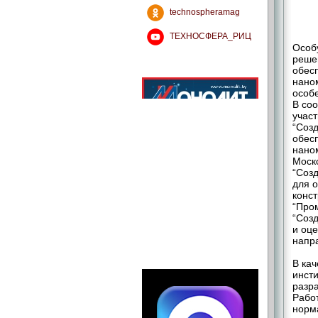
technospheramag
ТЕХНОСФЕРА_РИЦ
Особ
реше
обес
нано
особ
В со
учас
“Соз
обес
нано
Моско
“Соз
для о
конс
“Пром
“Соз
и оце
напр
В ка
инст
разр
Рабо
норм