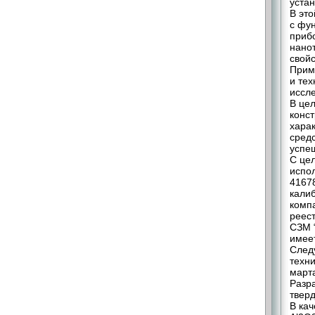
уста
В эт
с фу
приб
нано
свойс
Прим
и тех
иссле
В це
конс
хара
сред
успе
С це
испо
4167
кали
компа
реест
СЗМ 
имеет
След
техн
марта
Разр
твер
В ка