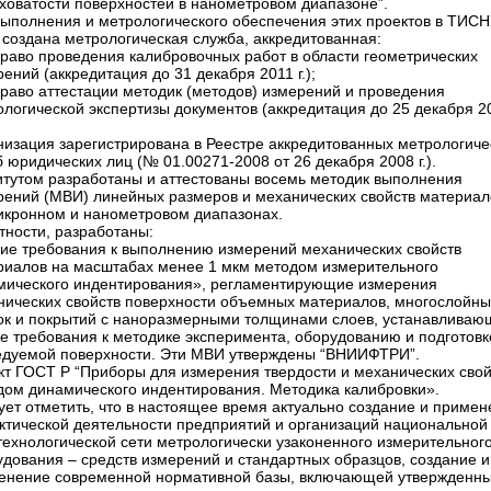
ховатости поверхностей в нанометровом диапазоне”.
выполнения и метрологического обеспечения этих проектов в ТИС
 создана метрологическая служба, аккредитованная:
право проведения калибровочных работ в области геометрических
ений (аккредитация до 31 декабря 2011 г.);
право аттестации методик (методов) измерений и проведения
логической экспертизы документов (аккредитация до 25 декабря 2
низация зарегистрирована в Реестре аккредитованных метрологиче
 юридических лиц (№ 01.00271-2008 от 26 декабря 2008 г.).
итутом разработаны и аттестованы восемь методик выполнения
рений (МВИ) линейных размеров и механических свойств материал
икронном и нанометровом диапазонах.
тности, разработаны:
ие требования к выполнению измерений механических свойств
риалов на масштабах менее 1 мкм методом измерительного
мического индентирования», регламентирующие измерения
нических свойств поверхности объемных материалов, многослойны
ок и покрытий с наноразмерными толщинами слоев, устанавливаю
е требования к методике эксперимента, оборудованию и подготовк
едуемой поверхности. Эти МВИ утверждены “ВНИИФТРИ”.
кт ГОСТ Р “Приборы для измерения твердости и механических свой
дом динамического индентирования. Методика калибровки».
ует отметить, что в настоящее время актуально создание и приме
актической деятельности предприятий и организаций национальной
технологической сети метрологически узаконенного измерительног
удования – средств измерений и стандартных образцов, создание и
енение современной нормативной базы, включающей утвержденны