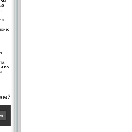
ном
ий
л
ия
зоне;
о
ута
ии по
и.
елей
ен