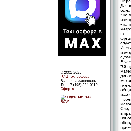
шеро
Для 
была
• на 
измер
• на 
метро
г.).
Орга
служб
Инст
изме
субм
В час
“Общ
мате
© 2001-2026
дина
РИЦ Техносфера
меха
Все права защищены
Тел. +7 (495) 234-0110
плен
Оферта
общи
иссл
Прое
R&W
мето
След
в пр
нано
обор
прим