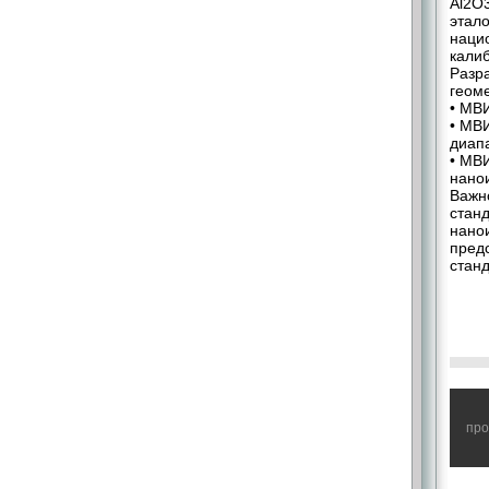
Al2O3
этал
наци
кали
Разр
геом
• МВИ
• МВ
диап
• МВ
нано
Важн
станд
нанои
пред
стан
Оста
про