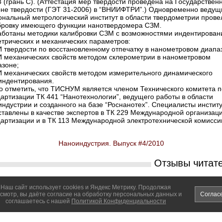
 (грань С). (Аттестация мер твердости проведена на Государствен
оне твердости (ГЭТ 31-2006) в “ВНИИФТРИ”.) Одновременно ведущ
ональный метрологический институт в области твердометрии прове
бровку имеющего функции нанотвердомера СЗМ.
аботаны методики калибровки СЗМ с возможностями индентирован
етрических и механических параметров:
 твердости по восстанов­ленному отпечатку в нанометровом диапа
И механических свойств методом склерометрии в нанометровом
азоне;
И механических свойств методом измерительного динамического
индентирования.
о отметить, что ТИСНУМ является членом Технического комитета п
артизации ТК 441 “Нанотехнологии”, ведущего работы в области
ндустрии и созданного на базе “Роснанотех”. Специалисты инстит
ставлены в качестве экспертов в ТК 229 Международной организац
дартизации и в ТК 113 Международной электротехнической комисси
Наноиндустрия. Выпуск #4/2010
Отзывы читат
вить свой отзыв
Наш сайт использует cookies и Яндекс Метрику. Продолжая
смотр, вы даёте согласие на обработку персональных данных и
Соглас
соглашаетесь с нашей
Политикой Конфиденциальности
Наноиндустрия. Выпуск #4/2010