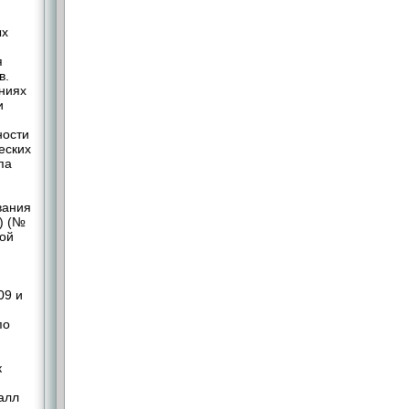
ых
я
в.
ниях
и
ности
еских
па
вания
) (№
ной
09 и
по
к
алл