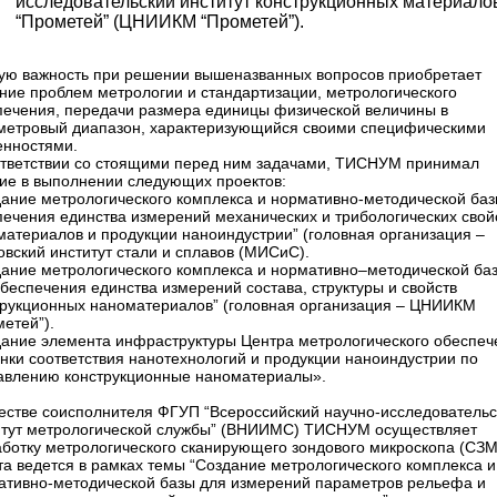
исследовательский институт конструкционных материало
“Прометей” (ЦНИИКМ “Прометей”).
ую важность при решении вышеназванных вопросов приобретает
ние проблем метрологии и стандартизации, метрологического
печения, передачи размера единицы физической величины в
метровый диапазон, характеризующийся своими специфическими
енностями.
ответствии со стоящими перед ним задачами, ТИСНУМ принимал
тие в выполнении следующих проектов:
дание метрологического комплекса и нормативно-методической баз
печения единства измерений механических и трибологических свой
материалов и продукции наноиндустрии” (головная организация –
вский институт стали и сплавов (МИСиС).
дание метрологического комплекса и нормативно–методической ба
беспечения единства измерений состава, структуры и свойств
трукционных наноматериалов” (головная организация – ЦНИИКМ
етей”).
дание элемента инфраструктуры Центра метрологического обеспеч
нки соответствия нанотехнологий и продукции наноиндустрии по
авлению конструкционные наноматериалы».
честве соисполнителя ФГУП “Всероссийский научно-исследовательс
итут метрологической службы” (ВНИИМС) ТИСНУМ осуществляет
аботку метрологического сканирующего зондового микроскопа (СЗМ
та ведется в рамках темы “Создание метрологического комплекса и
ативно-методической базы для измерений параметров рельефа и