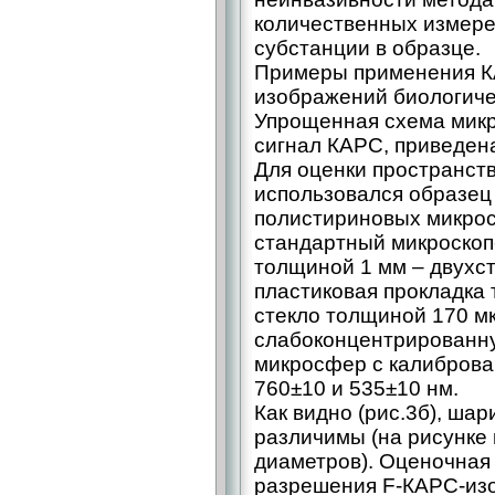
количественных измере
субстанции в образце.
Примеры применения К
изображений биологиче
Упрощенная схема микр
сигнал КАРС, приведена
Для оценки пространст
использовался образец
полистириновых микро
стандартный микроскоп
толщиной 1 мм – двухс
пластиковая прокладка
стекло толщиной 170 м
слабоконцентрированн
микросфер с калибров
760±10 и 535±10 нм.
Как видно (рис.3б), шар
различимы (на рисунке
диаметров). Оценочная
разрешения F-КАРС-изо