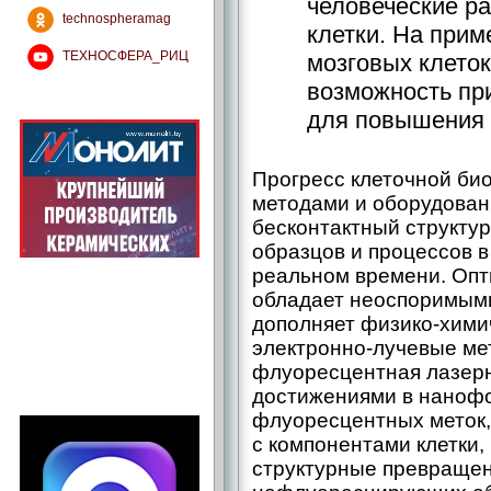
человеческие ра
technospheramag
клетки. На при
ТЕХНОСФЕРА_РИЦ
мозговых клето
возможность пр
для повышения 
Прогресс клеточной би
методами и оборудован
бесконтактный структу
образцов и процессов в
реальном времени. Опт
обладает неоспоримым
дополняет физико-хими
электронно-лучевые ме
флуоресцентная лазерн
достижениями в нанофо
флуоресцентных меток,
с компонентами клетки,
структурные превращен