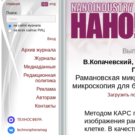
главная
eng
Поиск:
на сайте журнала
на всех сайтах РИЦ
Вход
Вып
Архив журнала
Журналы
В.Копачевский,
Медиаданные
Редакционная
Рамановская мик
политика
микроскопия для 
Реклама
Загрузить п
Авторам
Контакты
Методом КАРС 
изображения ра
ТЕХНОСФЕРА
клетке. В качес
technospheramag