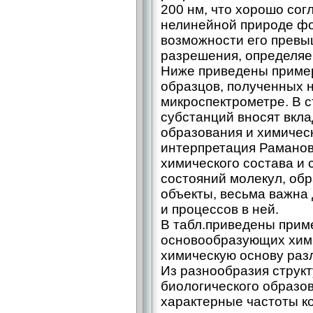
200 нм, что хорошо сог
нелинейной природе ф
возможности его превы
разрешения, определяе
Ниже приведены пример
образцов, полученных 
микроспектрометре. В с
субстанций вносят вкл
образования и химическ
интерпретация Раманов
химического состава и
состояний молекул, об
объекты, весьма важна 
и процессов в ней.
В табл.приведены прим
основообразующих хими
химическую основу раз
Из разнообразия структ
биологического образо
характерные частоты к