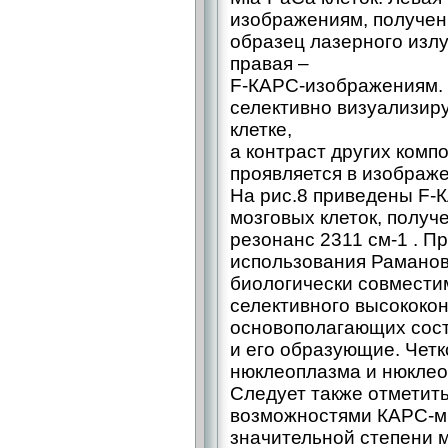
изображениям, получен
образец лазерного излу
правая –
F-КАРС-изображениям. 
селективно визуализир
клетке,
а контраст других компо
проявляется в изображ
На рис.8 приведены F-
мозговых клеток, получ
резонанс 2311 см-1 . 
использования Раманов
биологически совместим
селективного высококо
основополагающих соста
и его образующие. Четк
нюклеоплазма и нюклео
Следует также отметить
возможностями КАРС-ми
значительной степени 