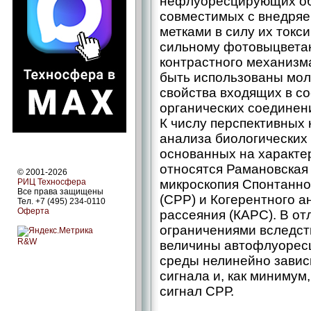
нефлуоресцирующих об
совместимых с внедря
метками в силу их токс
сильному фотовыцвета
контрастного механизм
быть использованы мо
свойства входящих в со
органических соединен
К числу перспективных
анализа биологических 
основанных на характе
относятся Рамановская
© 2001-2026
РИЦ Техносфера
микроскопия Спонтанно
Все права защищены
(СРР) и Когерентного а
Тел. +7 (495) 234-0110
Оферта
рассеяния (КАРС). В о
ограничениями вследст
R&W
величины автофлуоресц
среды нелинейно завис
сигнала и, как минимум
сигнал СРР.