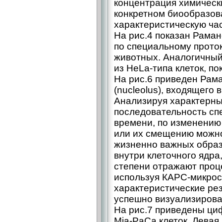
концентрация химическ
конкретном биообразов
характеристическую час
На рис.4 показан Рама
по специальному проток
животных. Аналогичный
из HeLa-типа клеток, по
На рис.6 приведен Рам
(nucleolus), входящего 
Анализируя характерны
последовательность сп
времени, по изменению
или их смещению можно 
жизненно важных образ
внутри клеточного ядра
степени отражают проц
используя КАРС-микрос
характеристические ре
успешно визуализирова
На рис.7 приведены ци
Mia-PaCa клеток. Левая