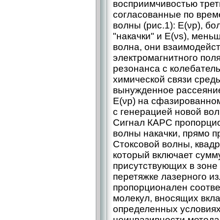
восприимчивостью треть
согласованные по врем
волны (рис.1): E(νp), б
"накачки" и E(νs), мень
волна, они взаимодейс
электромагнитного поля 
резонанса с колебател
химической связи среды
вынужденное рассеяние
E(νp) на сфазированно
с генерацией новой волн
Сигнал КАРС пропорцио
волны накачки, прямо 
Стоксовой волны, квадра
который включает сумму
присутствующих в зоне
перетяжке лазерного и
пропорционален соотве
молекул, вносящих вклад
определенных условиях
неинвазивности метода