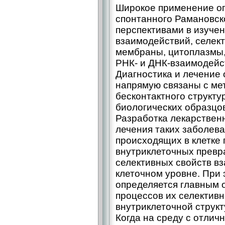
Широкое применение оп
спонтанного Рамановск
перспективами в изучен
взаимодействий, селек
мембраны, цитоплазмы,
РНК- и ДНК-взаимодейс
Диагностика и лечение
напрямую связаны с ме
бесконтактного структу
биологических образцов 
Разработка лекарствен
лечения таких заболев
происходящих в клетке 
внутриклеточных превр
селективных свойств в
клеточном уровне. При
определяется главным 
процессов их селективн
внутриклеточной структ
Когда на среду с отлич