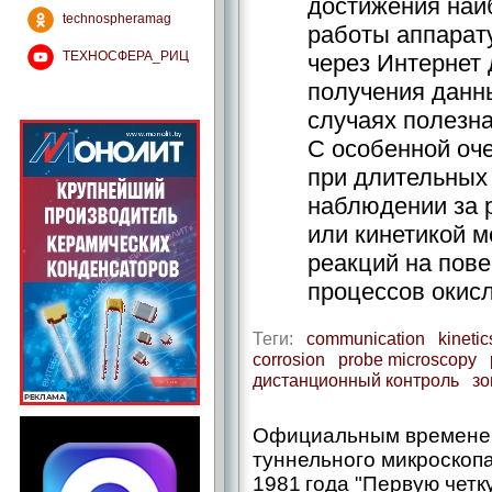
достижения наи
technospheramag
работы аппарат
ТЕХНОСФЕРА_РИЦ
через Интернет 
получения данн
случаях полезна
С особенной оч
при длительных
наблюдении за 
или кинетикой 
реакций на пове
процессов окисл
Теги:
communication
kinetic
corrosion
probe microscopy
дистанционный контроль
зо
Официальным времене
туннельного микроскопа
1981 года "Первую чет