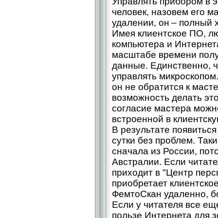
Управлять прибором в э
человек, назовем его м
удалении, он – полный 
Имея клиентское ПО, л
компьютера и Интернет
масштабе времени полу
данные. Единственно, ч
управлять микроскопом. 
он не обратится к маст
возможность делать это
согласие мастера можн
встроенной в клиентск
В результате появиться
сутки без проблем. Так
сначала из России, пото
Австралии. Если читате
приходит в "Центр перс
приобретает клиентское
ФемтоСкан удаленно, б
Если у читателя все ещ
пользе Интернета для з