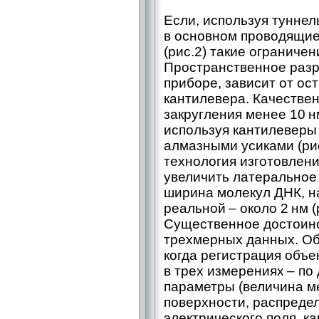
Если, используя тунне
в основном проводящие 
(рис.2) такие ограничен
Пространственное разр
приборе, зависит от ос
кантилевера. Качествен
закругления менее 10 
используя кантилеверы
алмазными усиками (ри
технология изготовления
увеличить латеральное 
ширина молекул ДНК, н
реальной – около 2 нм (
Существенное достоин
трехмерных данных. Об
когда регистрация объ
в трех измерениях – по
параметры (величина м
поверхности, распреде
электрического поля, к