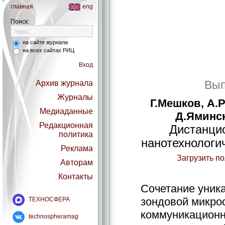
главная
eng
Поиск:
на сайте журнала
на всех сайтах РИЦ
Вход
Вып
Архив журнала
Журналы
Г.Мешков, А.
Медиаданные
Д.Яминск
Редакционная
Дистанци
политика
нанотехнологи
Реклама
Загрузить п
Авторам
Контакты
Сочетание уник
зондовой микро
ТЕХНОСФЕРА
коммуникационн
technospheramag