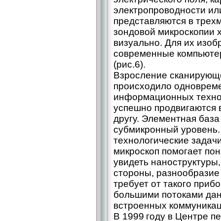
электропроводности или
представляются в трех
зондовой микроскопии 
визуально. Для их изо
современные компьюте
(рис.6).
Взросление сканирующ
происходило одноврем
информационных технол
успешно продвигаются в
другу. Элементная баз
субмикронный уровень.
технологические задач
микроскоп помогает пон
увидеть наноструктуры,
стороны, разнообразие
требует от такого приб
большими потоками дан
встроенных коммуника
В 1999 году в Центре п