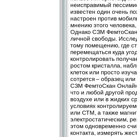
неисправимый пессимис
известен один очень по
настроен против мобиль
мнению этого человека,
Однако СЗМ ФемтоСкан
личной свободы. Иссле
тому помещению, где ст
перемещаться куда угод
контролировать получа
ростом кристалла, наб
клеток или просто изуч
сотрется – образец или
СЗМ ФемтоСкан Онлайн 
что и любой другой про
воздухе или в жидких с
условиях контролируем
или СТМ, а также магн
электростатическим, р
этом одновременно счи
контакта, измерять жес