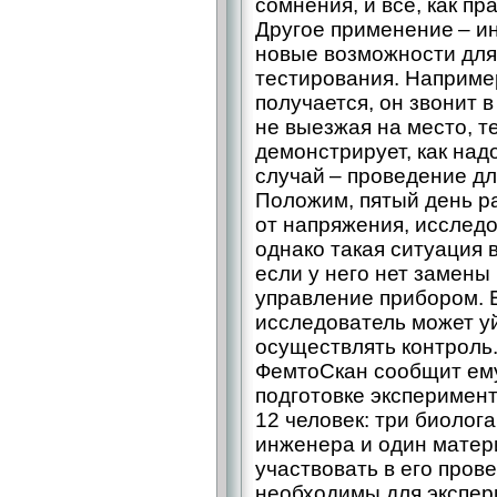
сомнения, и все, как пр
Другое применение – и
новые возможности для
тестирования. Например
получается, он звонит в
не выезжая на место, т
демонстрирует, как над
случай – проведение дл
Положим, пятый день ра
от напряжения, исследо
однако такая ситуация 
если у него нет замены
управление прибором. 
исследователь может уй
осуществлять контроль. 
ФемтоСкан сообщит ему 
подготовке эксперимен
12 человек: три биолога
инженера и один матер
участвовать в его пров
необходимы для экспер