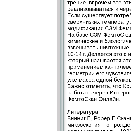
трение, впрочем все эт
реализовываться и чере
Если существует потре
сверхнизких температур
модификация СЗМ Фемто
На базе СЗМ ФемтоСка
химические и биологиче
взвешивать ничтожные 
10-14 г. Делается это с
который называется ато
применением кантилев
геометрии его чувствите
уже масса одной белко
Важно отметить, что Кр
работать через Интерне
ФемтоСкан Онлайн.
Литература
Бинниг Г., Рорер Г. Ска
микроскопия – от рожде