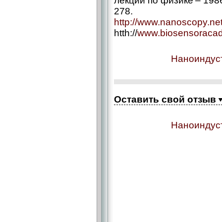
лекции по физике – 1986
278.
http://www.nanoscopy.net
htth://
www.biosensoraca
Наноиндуст
Оставить свой отзыв
Наноиндуст