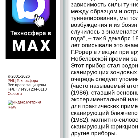
зависимость силы тунне
между образцом и остр
туннелирования, мы по
возбуждения и из боязн
случилось в знаменате
года", – так 9 декабря 
лет описывали это знам
Г.Рорер в лекции при в
Нобелевской премии за 
Этот прибор стал родо
сканирующих зондовых 
© 2001-2026
очередь следует упомя
РИЦ Техносфера
(часто называемый ато
Все права защищены
Тел. +7 (495) 234-0110
(1986), ставший основ
Оферта
экспериментальной нан
для практических прим
R&W
сканирующий ближнепо
(1982), магнитно-силово
сканирующий фрикционн
другие приборы.