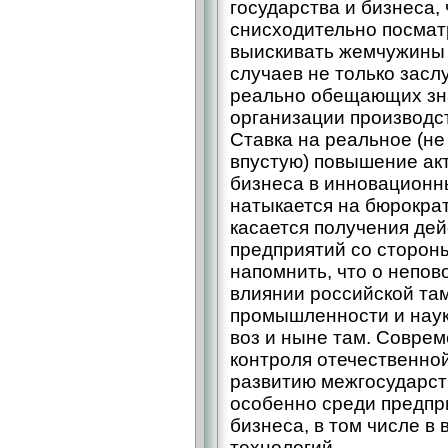
государства и бизнеса,
снисходительно посмат
выискивать жемчужины в
случаев не только зас
реально обещающих зн
организации производс
Ставка на реальное (не
впустую) повышение ак
бизнеса в инновационны
натыкается на бюрократ
касается получения де
предприятий со стороны
напомнить, что о непо
влиянии российской та
промышленности и науки
воз и ныне там. Совре
контроля отечественно
развитию межгосударст
особенно среди предпр
бизнеса, в том числе в
технологий.