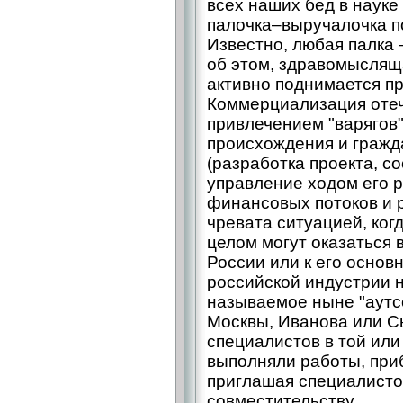
всех наших бед в науке
палочка–выручалочка по
Известно, любая палка –
об этом, здравомыслящ
активно поднимается пр
Коммерциализация отеч
привлечением "варягов
происхождения и гражда
(разработка проекта, с
управление ходом его 
финансовых потоков и 
чревата ситуацией, ког
целом могут оказаться 
России или к его осно
российской индустрии 
называемое ныне "аутс
Москвы, Иванова или С
специалистов в той или
выполняли работы, при
приглашая специалисто
совместительству.