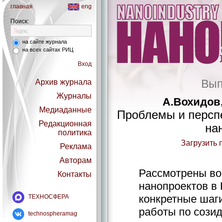
главная
eng
Поиск:
на сайте журнала
на всех сайтах РИЦ
Вход
Вып
Архив журнала
Журналы
А.Вохидов
Медиаданные
Проблемы и персп
Редакционная
на
политика
Загрузить 
Реклама
Авторам
Рассмотрены в
Контакты
нанопроектов в
конкретные шаг
ТЕХНОСФЕРА
работы по сози
technospheramag