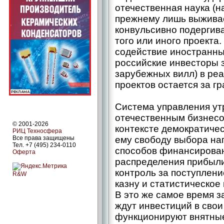
отечественная наука (на
прежнему лишь выживае
конвульсивно подергив
того или иного проекта.
содействие иностранны
российские инвесторы 
зарубежных вилл) в ре
проектов остается за г
Cистема управления ут
отечественным бизнесом
© 2001-2026
контексте демократиче
РИЦ Техносфера
Все права защищены
ему свободу выбора на
Тел. +7 (495) 234-0110
способов финансирован
Оферта
распределения прибыли
контроль за поступлени
R&W
казну и статистическое 
В это же самое время з
ждут инвестиций в свои 
функционируют внятны