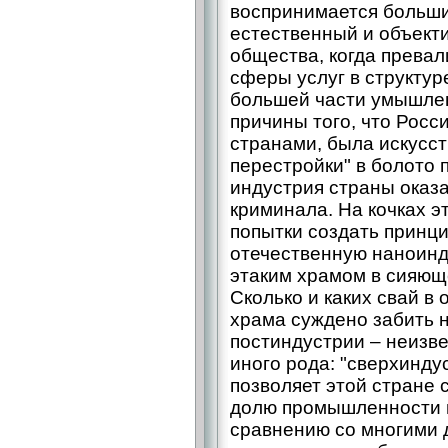
воспринимается больши
естественный и объект
общества, когда прева
сферы услуг в структур
большей части умышле
причины того, что Росс
странами, была искусс
перестройки" в болото 
индустрия страны оказ
криминала. На кочках 
попытки создать принц
отечественную наноинд
этаким храмом в сияющ
Сколько и каких свай в
храма суждено забить 
постиндустрии – неизв
иного рода: "сверхинд
позволяет этой стране
долю промышленности 
сравнению со многими 