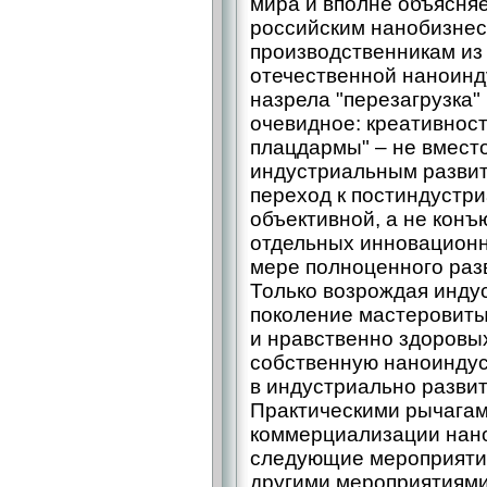
мира и вполне объясня
российским нанобизнес
производственникам из
отечественной наноинду
назрела "перезагрузка
очевидное: креативнос
плацдармы" – не вмест
индустриальным разви
переход к постиндустри
объективной, а не конъ
отдельных инновационн
мере полноценного разв
Только возрождая инду
поколение мастеровиты
и нравственно здоровы
собственную наноиндус
в индустриально развит
Практическими рычагам
коммерциализации нано
следующие мероприятия
другими мероприятиями