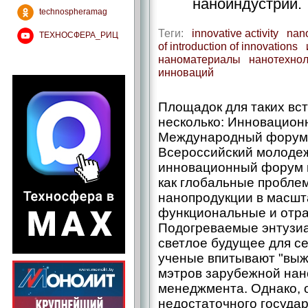
наноиндустрии.
technospheramag
Теги:
innovative activity
nan
ТЕХНОСФЕРА_РИЦ
of introduction of innovations
наноматериалы
нанотехнол
инноваций
Площадок для таких вс
несколько: Инновационн
Международный форум 
Всероссийский молодеж
инновационный форум и
как глобальные пробле
нанопродукции в масшта
функциональные и отра
Подогреваемые энтузиа
светлое будущее для с
ученые впитывают "выж
мэтров зарубежной нано
менеджмента. Однако, о
недостаточного госуда