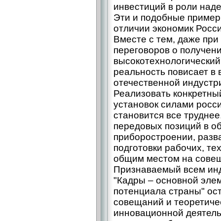
инвестиций в роли над
Эти и подобные пример
отличии экономик Росс
Вместе с тем, даже при
переговоров о получен
высокотехнологический
реальность повисает в 
отечественной индустр
Реализовать конкретный
установок силами росс
становится все труднее
передовых позиций в о
приборостроении, разв
подготовки рабочих, те
общим местом на совещ
Признаваемый всем ин
"Кадры – основной эле
потенциала страны" ост
совещаний и теоретиче
инновационной деятельн