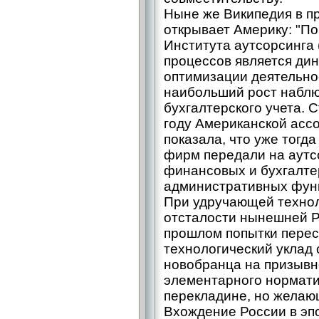
Ныне же Википедия в п
открывает Америку: "П
Института аутсорсинга 
процессов является ди
оптимизации деятельно
наибольший рост наблю
бухгалтерского учета. 
году Американской асс
показала, что уже тогд
фирм передали на аутс
финансовых и бухгалтер
административных функ
При удручающей технол
отсталости нынешней Р
прошлом попытки перес
технологический уклад
новобранца на призывн
элементарного нормати
перекладине, но желающ
Вхождение России в эп