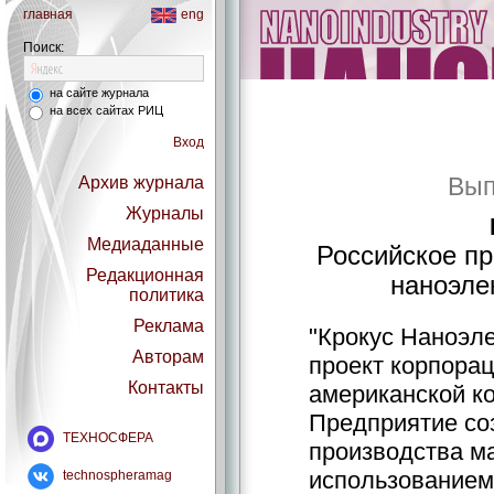
главная
eng
Поиск:
на сайте журнала
на всех сайтах РИЦ
Вход
Вып
Архив журнала
Журналы
Медиаданные
Российское пр
Редакционная
наноэле
политика
Реклама
"Крокус Наноэл
Авторам
проект корпорац
Контакты
американской ко
Предприятие со
ТЕХНОСФЕРА
производства м
использованием 
technospheramag