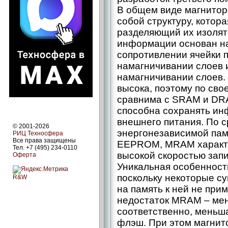
В общем виде магнитор
собой структуру, котор
разделяющий их изолят
информации основан на
сопротивлении ячейки 
намагничивании слоев 
намагничивании слоев.
высока, поэтому по св
сравнима с SRAM и DRAM
способна сохранять ин
внешнего питания. По 
© 2001-2026
энергонезависимой пам
РИЦ Техносфера
Все права защищены
EEPROM, MRAM характе
Тел. +7 (495) 234-0110
высокой скоростью зап
Оферта
Уникальная особенност
поскольку некоторые с
R&W
на память к ней не пр
недостаток MRAM – мен
соответственно, меньш
флэш. При этом магнит