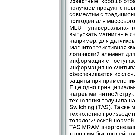
известные, хорошо отр
получаем продукт с но
совместим с традицион
пригоден для массового
MLU – универсальная т
выпускать магнитные яч
например, для датчиков
Магниторезистивная яче
логический элемент дл
информации с поступа
информация не считыва
обеспечивается исключ
защиты при применени
Еще одно принципиальн
нагрев магнитной струк
технология получила на
Switching (TAS). Также
технологию производст
топологической нормой 
TAS MRAM энергонезави
хорошим быстродействи