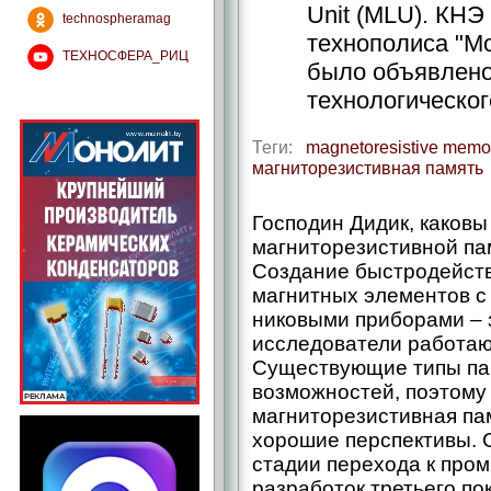
Unit (MLU). КНЭ
technospheramag
технополиса "Мо
ТЕХНОСФЕРА_РИЦ
было объявлено
технологическог
Теги:
magnetoresistive memo
магниторезистивная память
Господин Дидик, каков
магниторезистивной па
Создание быстродейст
магнитных элементов с
никовыми приборами – 
исследователи работают
Существующие типы пам
возможностей, поэтому 
магниторезистивная па
хорошие перспективы. 
стадии перехода к про
разработок третьего по