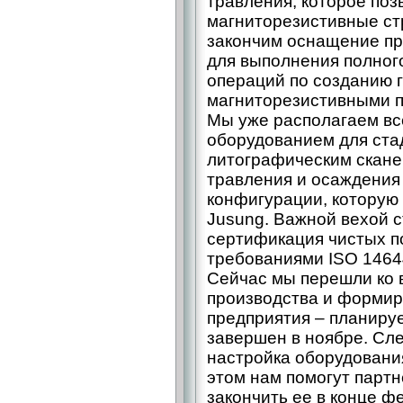
травления, которое поз
магниторезистивные стр
закончим оснащение пр
для выполнения полног
операций по созданию г
магниторезистивными п
Мы уже располагаем вс
оборудованием для стад
литографическим скане
травления и осаждения
конфигурации, которую 
Jusung. Важной вехой 
сертификация чистых п
требованиями ISO 14644
Сейчас мы перешли ко 
производства и форми
предприятия – планируе
завершен в ноябре. Сл
настройка оборудования
этом нам помогут партн
закончить ее в конце ф