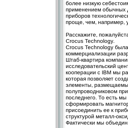
более низкую себестоим
применением обычных д
приборов технологическ
проще, чем, например, 
Расскажите, пожалуйст
Crocus Technology.
Crocus Technology была
коммерциализации разр
Штаб-квартира компани
исследовательский цент
кооперации с IBM мы р
которая позволяет соз
элементы, размещаемы
полупроводниковом при
последнего. То есть мы
сформировать магнитор
присоединить ее к при
структурой металл-окс
Фактически мы объедин