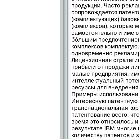
продукции. Часто рекла
сопровождается патен
(комплектующих) базов
(комплексов), которые 
самостоятельно и имеют
бóльшим предпочтением
комплексов комплектую
одновременно рекламир
Лицензионная стратеги
прибыли от продажи ли
малые предприятия, и
интеллектуальный поте
ресурсы для внедрения
Примеры использования
Интересную патентную 
транснациональная кор
патентование всего, чт
время это относилось и
результате IBM многие 
количеству патентов и 