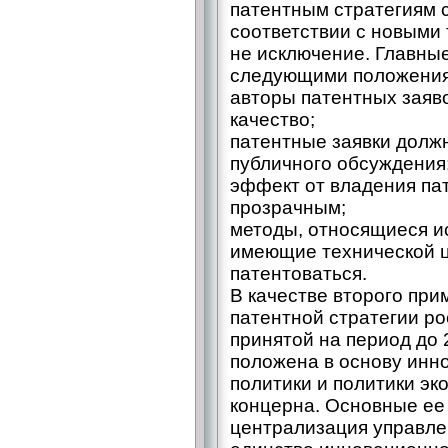
патентным стратегиям 
соответствии с новыми 
не исключение. Главны
следующими положени
aвторы патентных заяво
качество;
патентные заявки долж
публичного обсуждения
эффект от владения па
прозрачным;
методы, относящиеся ис
имеющие технической ц
патентоваться.
В качестве второго при
патентной стратегии ро
принятой на период до 
положена в основу инн
политики и политики э
концерна. Основные ее
централизация управле