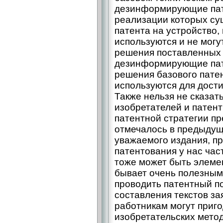
дезинформирующие пат
реализации которых су
патента на устройство,
используются и не могу
решения поставленных 
дезинформирующие пат
решения базового патен
используются для дост
Также нельзя не сказат
изобретателей и патент
патентной стратегии пр
отмечалось в предыдущ
уважаемого издания, п
патентования у нас час
тоже может быть элемен
бывает очень полезным
проводить патентный по
составления текстов з
работникам могут приг
изобретательских метод