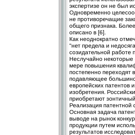
экспертизе он не был 
Одновременно целесооб
не противоречащие зак
общего признака. Боле
описано в [6].
Как неоднократно отме
"нет предела и недосяг
созидательной работе п
Неслучайно некоторые 
мере повышения квали
постепенно переходят 
подавляющее большинс
европейских патентов
изобретения. Российски
приобретают зонтичный
Реализация патентной 
Основная задача патент
выводе на рынок конку
продукции путем испол
результатов исследоват