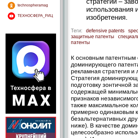
стратегии – зав
technospheramag
использования 
ТЕХНОСФЕРА_РИЦ
изобретения.
Теги:
defensive patents
spec
защитные патенты
специал
патенты
К основным патентным с
доминирующего патента
рекламная стратегия и 
Стратегия доминирующе
подготовку зонтичной з
содержащей минимальн
признаков независимог
также максимальное ко
примерно одинаковым к
безальтернативных друг
ниже). В качестве дом
целесообразно использ