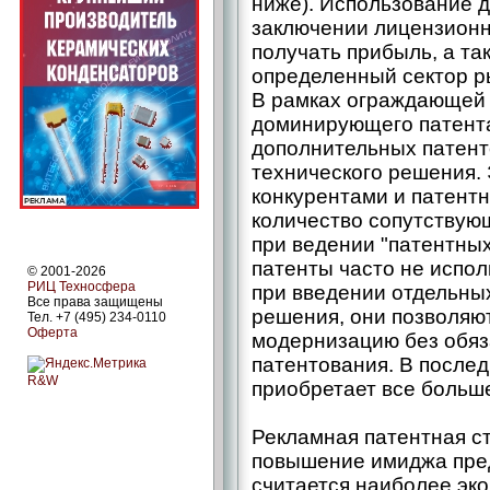
ниже). Использование 
заключении лицензионн
получать прибыль, а та
определенный сектор р
В рамках ограждающей 
доминирующего патента
дополнительных патенто
технического решения. 
конкурентами и патент
количество сопутствую
при ведении "патентны
патенты часто не испо
© 2001-2026
РИЦ Техносфера
при введении отдельных
Все права защищены
решения, они позволяю
Тел. +7 (495) 234-0110
Оферта
модернизацию без обяз
патентования. В послед
R&W
приобретает все больш
Рекламная патентная с
повышение имиджа пред
считается наиболее эк