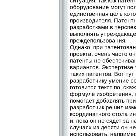
ситуация, так как пате
оборудование могут по
единственная цель кото
производителя. Патентн
разработками в перспе
выполнять упреждающее
преждепользования.
Однако, при патентова
проекта, очень часто о
патенты не обеспечива
вариантов. Экспертизе 
таких патентов. Вот ту
разработчику умение со
готовится текст по, ска
формуле изобретения, т
помогает добавлять при
разработчик решил из
координатного стола и
и, пока он не сядет за 
случаях из десяти он н
использовать, наприме