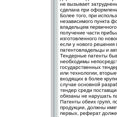
не вызывает затруднени
сделана при оформлени
Более того, при исполь
независимого пункта ф
владельцем первичного 
получение части прибы
изготовленного по ново
если у нового решения
патентовладельцы и ав
Тендерные патенты быв
необходимы непосредст
государственных тенде
или технологии, вторые
входящих в более круп
случае основной разрабо
тендер среди поставщи
обязаны не нарушать па
Патенты обеих групп, 
продукции, должны име
первых, реферат долже