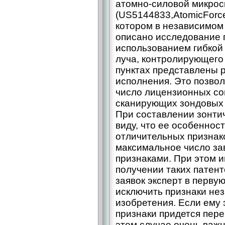
атомно-силовой микрос
(US5144833,AtomicForce
котором в независимом
описано исследование 
использованием гибкой
луча, контролирующего
пунктах представлены 
исполнения. Это позво
число лицензионных со
сканирующих зондовых 
При составлении зонти
виду, что ее особеннос
отличительных признако
максимальное число за
признаками. При этом и
получении таких патент
заявок эксперт в перву
исключить признаки не
изобретения. Если ему 
признаки придется пере
этом случае очень важн