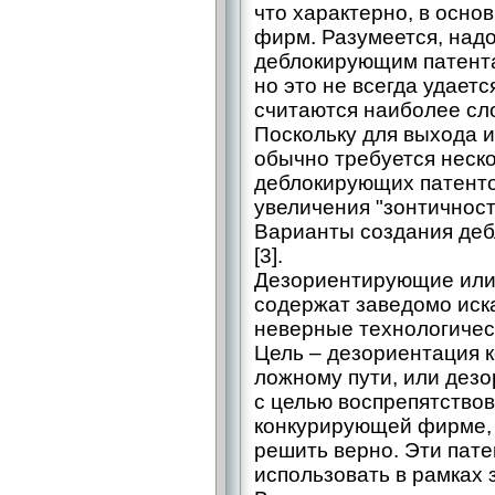
что характерно, в осно
фирм. Разумеется, над
деблокирующим патента
но это не всегда удаетс
считаются наиболее сл
Поскольку для выхода и
обычно требуется неско
деблокирующих патенто
увеличения "зонтичност
Варианты создания деб
[3].
Дезориентирующие ил
содержат заведомо иск
неверные технологичес
Цель – дезориентация к
ложному пути, или дез
с целью воспрепятство
конкурирующей фирме, 
решить верно. Эти пат
использовать в рамках 