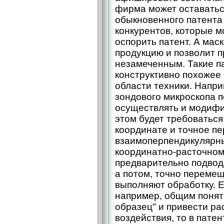
фирма может оставаться
обыкновенного патента
конкурентов, которые м
оспорить патент. А ма
продукцию и позволит 
незамеченным. Такие п
конструктивно похожее 
области техники. Напр
зондового микроскопа 
осуществлять и модифи
этом будет требоватьс
координате и точное п
взаимоперпендикулярны
координатно-расточном 
предварительно подводя
а потом, точно перемещ
выполняют обработку. Е
например, общим понят
образец" и привести р
воздействия, то в пате