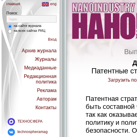
главная
eng
Поиск:
на сайте журнала
на всех сайтах РИЦ
Вход
Вып
Архив журнала
Журналы
Д
Медиаданные
Патентные ст
Редакционная
Загрузить п
политика
Реклама
Патентная стра
Авторам
быть составной 
Контакты
так как оказыва
политику и поли
ТЕХНОСФЕРА
безопасности. 
technospheramag