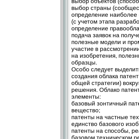
выбор объектов (способ,
выбор страны (сообщес
определение наиболее
(с учетом этапа разраб
определение правообла
подача заявок на получ
полезные модели и пр
участие в рассмотрении
на изобретения, полез
образцы.
Особо следует выделит
создания облака патент
общей стратегии) вокру
решения. Облако патен
элементы:
базовый зонтичный пате
вещество;
патенты на частные те
единство базового изоб
патенты на способы, ре
базовом техническом р