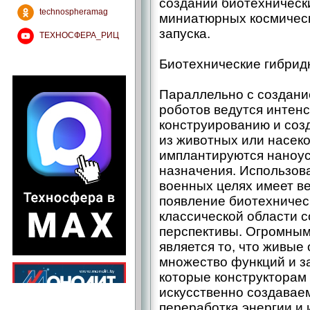
создании биотехнически
technospheramag
миниатюрных космическ
запуска.
ТЕХНОСФЕРА_РИЦ
Биотехнические гибрид
Параллельно с создани
роботов ведутся интен
конструированию и соз
из животных или насек
имплантируются наноус
назначения. Использов
военных целях имеет в
появление биотехническ
классической области 
перспективы. Огромны
является то, что живые
множество функций и за
которые конструкторам
искусственно создаваем
переработка энергии и