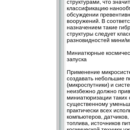
структурами, что значи
классификацию нанообъ
обсуждении превентивн
вооружений. В соответ
назначением такие гиб
структуры следует кла
разновидностей мини/м
Миниатюрные космическ
запуска
Применение микросисте
создавать небольшие п
(микроспутники) и сист
неизбежно должно прив
миниатюризации таких о
существенному уменьше
практически всех испол
компьютеров, датчиков,
топлива, источников пит
космической техники у