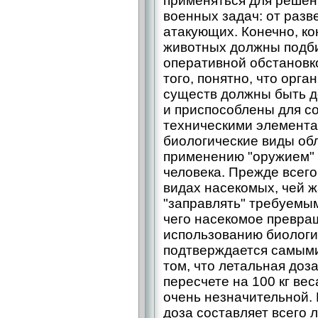
применяться для реше
военных задач: от раз
атакующих. Конечно, к
животных должны подби
оперативной обстановк
того, понятно, что орг
существ должны быть 
и приспособлены для с
техническими элементам
биологические виды об
применению "оружием" 
человека. Прежде всего
видах насекомых, чей 
"заправлять" требуемы
чего насекомое превращ
использованию биологи
подтверждается самыми
том, что летальная доз
пересчете на 100 кг вес
очень незначительной.
доза составляет всего л