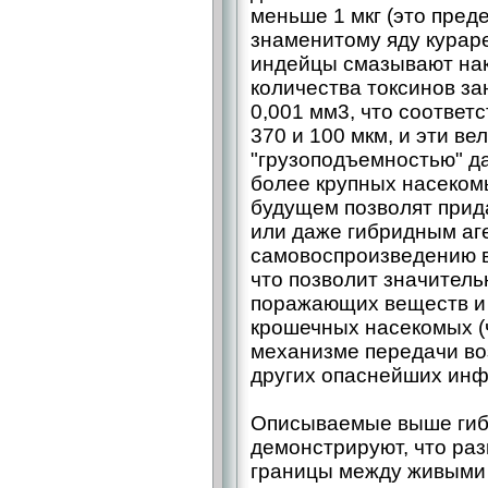
меньше 1 мкг (это пред
знаменитому яду курар
индейцы смазывают нако
количества токсинов за
0,001 мм3, что соответ
370 и 100 мкм, и эти в
"грузоподъемностью" да
более крупных насекомы
будущем позволят прид
или даже гибридным аг
самовоспроизведению в
что позволит значител
поражающих веществ и 
крошечных насекомых (
механизме передачи во
других опаснейших инф
Описываемые выше гиб
демонстрируют, что ра
границы между живыми