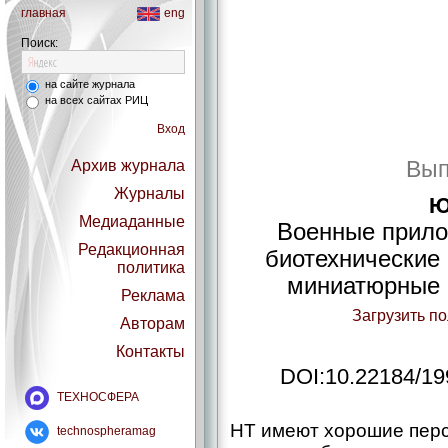
главная
eng
Поиск:
на сайте журнала
на всех сайтах РИЦ
Вход
Вып
Архив журнала
Журналы
Ю
Медиаданные
Военные прило
Редакционная
биотехнические 
политика
миниатюрные 
Реклама
Загрузить п
Авторам
Контакты
DOI:10.22184/19
ТЕХНОСФЕРА
НТ имеют хорошие перс
technospheramag