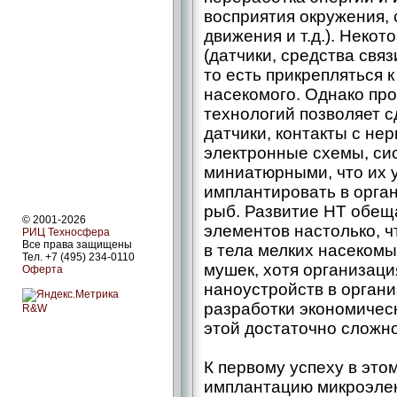
восприятия окружения,
движения и т.д.). Неко
(датчики, средства связ
то есть прикрепляться 
насекомого. Однако пр
технологий позволяет 
датчики, контакты с не
электронные схемы, си
миниатюрными, что их 
имплантировать в орга
рыб. Развитие НТ обещ
© 2001-2026
элементов настолько, ч
РИЦ Техносфера
Все права защищены
в тела мелких насекомы
Тел. +7 (495) 234-0110
мушек, хотя организац
Оферта
наноустройств в орган
разработки экономичес
R&W
этой достаточно сложн
К первому успеху в это
имплантацию микроэлект