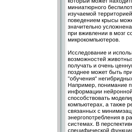
который может находить
миниатюрного беспилот
изучаемой территорией
поведением крысы мож
значительно усложнена
при вживлении в мозг 
микрокомпьютеров.
Исследование и испол
возможностей животны
получать и очень ценн
позднее может быть пр
"обучения" негибридных
Например, понимание п
информации нейронной
способствовать модел
компьютерах, а также 
связанных с минимизац
энергопотребления в р
системах. В перспектив
специфической функци