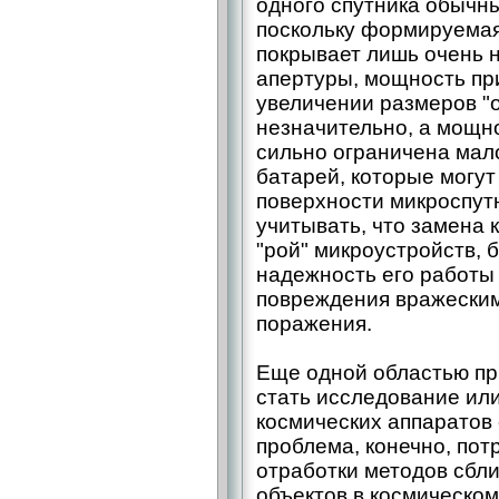
одного спутника обычны
поскольку формируемая
покрывает лишь очень 
апертуры, мощность пр
увеличении размеров "о
незначительно, а мощн
сильно ограничена ма
батарей, которые могу
поверхности микроспутн
учитывать, что замена 
"рой" микроустройств, 
надежность его работы
повреждения вражеским
поражения.
Еще одной областью пр
стать исследование ил
космических аппаратов 
проблема, конечно, пот
отработки методов сбл
объектов в космическом