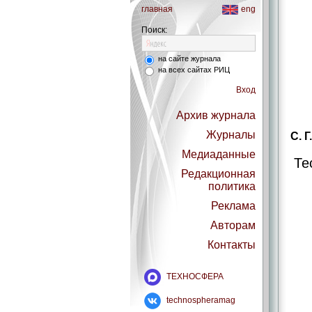
главная
eng
Поиск:
на сайте журнала
на всех сайтах РИЦ
Вход
Архив журнала
Журналы
С. Г
Медиаданные
Те
Редакционная
политика
Реклама
Авторам
Контакты
ТЕХНОСФЕРА
technospheramag