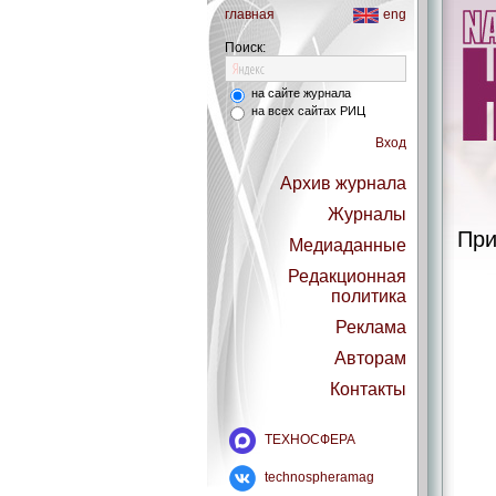
главная
eng
Поиск:
на сайте журнала
на всех сайтах РИЦ
Вход
Архив журнала
Журналы
При
Медиаданные
Редакционная
политика
Реклама
Авторам
Контакты
ТЕХНОСФЕРА
technospheramag