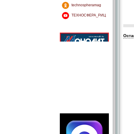
technospheramag
ТЕХНОСФЕРА_РИЦ
Оста