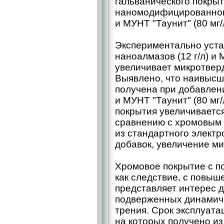
гальванического покрыт
наномодифицированного
и MУНT "Таунит" (80 мг/
Экспериментально уста
наноалмазов (12 г/л) и 
увеличивает микротвер
Выявлено, что наивысш
получена при добавлени
и MУНT "Таунит" (80 мг
покрытия увеличивается 
сравнению с хромовым
из стандартного элект
добавок, увеличение ми
Хромовое покрытие с п
как следствие, с повыш
представляет интерес д
подверженных динамиче
трения. Срок эксплуата
на которых получено из