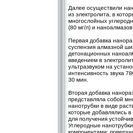
Далее осуществили нан
из электролита, в кот
многослойных углеродн
(80 мг/л) и наноалмазов 
Первая добавка нанора
суспензия алмазной ши
детонационных наноалм
введением в электроли
ультразвуком на установ
интенсивность звука 78
30 мин.
Вторая добавка нанора
представляла собой мн
нанотрубки в виде раст
которые добавлялись в
для получения устойчив
Углеродные нанотрубк
компонентами: поверхн