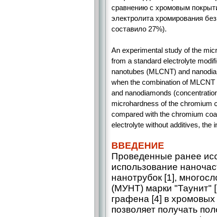
сравнению с хромовым покрыти
электролита хромирования без
составило 27%).
An experimental study of the mic
from a standard electrolyte modif
nanotubes (MLCNT) and nanodiamo
when the combination of MLCNT of
and nanodiamonds (concentration of
microhardness of the chromium c
compared with the chromium coat
electrolyte without additives, the
ВВЕДЕНИЕ
Проведенные ранее исс
использование наночас
нанотрубок [1], многос
(МУНТ) марки "Таунит" [
графена [4] в хромовых
позволяет получать пол