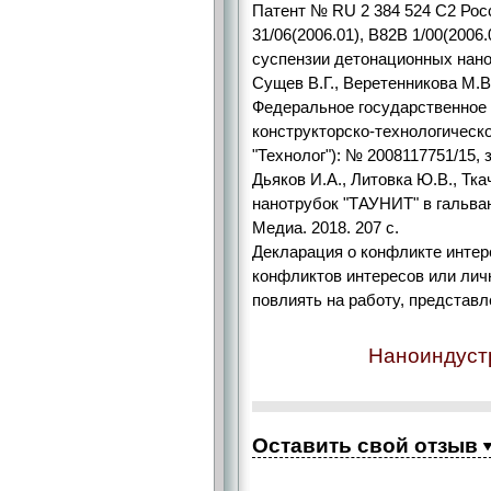
Патент № RU 2 384 524 C2 Ро
31/06(2006.01), B82B 1/00(200
суспензии детонационных нано
Сущев В.Г., Веретенникова М.В
Федеральное государственное
конструкторско-технологическ
"Технолог"): № 2008117751/15, з
Дьяков И.А., Литовка Ю.В., Тк
нанотрубок "ТАУНИТ" в гальва
Медиа. 2018. 207 c.
Декларация о конфликте интере
конфликтов интересов или лич
повлиять на работу, представл
Наноиндустр
Оставить свой отзыв