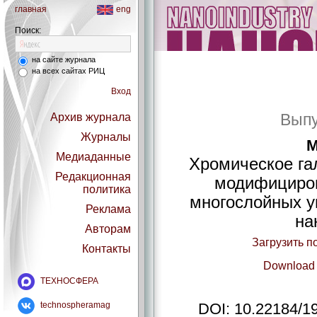
главная
eng
Поиск:
на сайте журнала
на всех сайтах РИЦ
Вход
Выпу
Архив журнала
Журналы
М
Медиаданные
Хромическое га
Редакционная
модифициро
политика
многослойных у
Реклама
на
Авторам
Загрузить п
Контакты
Download 
ТЕХНОСФЕРА
technospheramag
DOI: 10.22184/1