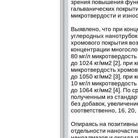
зрения повышения фун
гальванических покрыти
микротвердости и износ
Выявлено, что при кон
углеродных нанотрубок 
хромового покрытия возр
концентрации многосло
80 мг/л микротвердость
до 1024 кг/мм2 [2], при
микротвердость хромов
до 1050 кг/мм2 [3], при
10 мг/л микротвердость
до 1064 кг/мм2 [4]. По
полученным из стандар
без добавок, увеличени
соответственно, 16, 20,
Опираясь на позитивны
отдельности наночасти
наноалмазов и оксида г