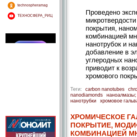
technospheramag
Проведено эксп
ТЕХНОСФЕРА_РИЦ
микротвердости
покрытия, нано
комбинацией мн
нанотрубок и на
добавление в э
углеродных нан
приводит к воз
хромового покры
Теги:
carbon nanotubes
chr
nanodiamonds
наноалмазы;
нанотрубки
хромовое гальв
ХРОМИЧЕСКОЕ Г
ПОКРЫТИЕ, МОД
КОМБИНАЦИЕЙ М