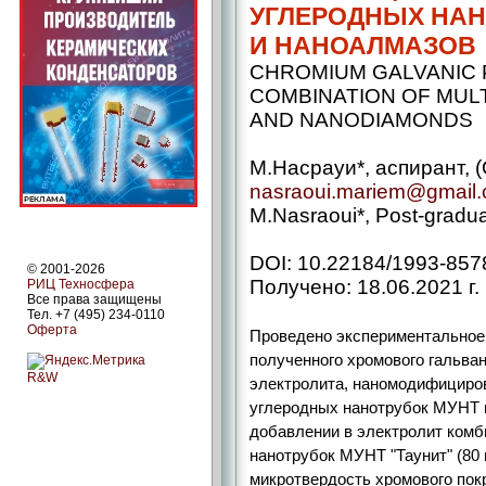
УГЛЕРОДНЫХ НА
И НАНОАЛМАЗОВ
CHROMIUM GALVANIC P
COMBINATION OF MUL
AND NANODIAMONDS
М.Насрауи*, аспирант, 
nasraoui.mariem@gmail
M.Nasraoui*, Post-gradu
DOI: 10.22184/1993-857
© 2001-2026
Получено: 18.06.2021 г.
РИЦ Техносфера
Все права защищены
Тел. +7 (495) 234-0110
Оферта
Проведено экспериментальное
полученного хромового гальван
R&W
электролита, наномодифициро
углеродных нанотрубок МУНТ и
добавлении в электролит ком
нанотрубок МУНТ "Таунит" (80 м
микротвердость хромового покр