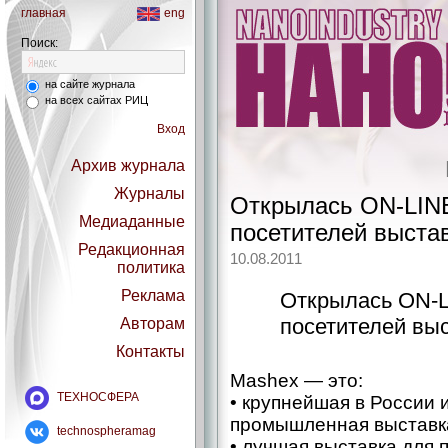
главная
eng
Поиск:
на сайте журнала
на всех сайтах РИЦ
Вход
Архив журнала
Журналы
Открылась ON-LINE
Медиаданные
посетителей выстав
Редакционная
10.08.2011
политика
Реклама
Открылась ON-L
посетителей выс
Авторам
Контакты
Mashex — это:
ТЕХНОСФЕРА
• крупнейшая в России 
промышленная выставк
technospheramag
• лучшая выставка для