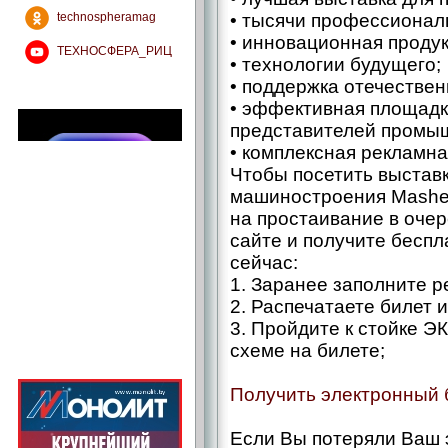
technospheramag
• тысячи профессионал
• инновационная проду
ТЕХНОСФЕРА_РИЦ
• технологии будущего;
• поддержка отечествен
• эффективная площадк
представителей промыш
• комплексная рекламн
Чтобы посетить выстав
машиностроения Mashex
на простаивание в очер
сайте и получите бесп
сейчас:
1. Заранее заполните 
2. Распечатаете билет 
3. Пройдите к стойке
схеме на билете;
Получить электронный 
Если Вы потеряли Ваш 