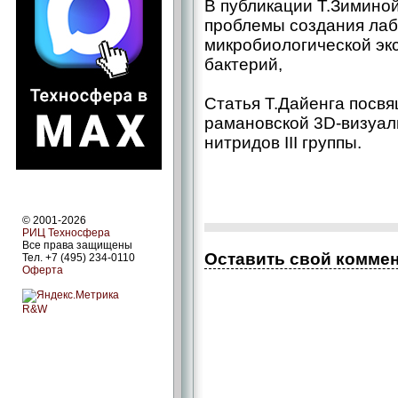
В публикации Т.Зимино
проблемы создания лаб
микробиологической эк
бактерий,
Статья T.Дайенга посв
рамановской 3D-визуал
нитридов III группы.
© 2001-2026
РИЦ Техносфера
Все права защищены
Оставить свой комме
Тел. +7 (495) 234-0110
Оферта
R&W