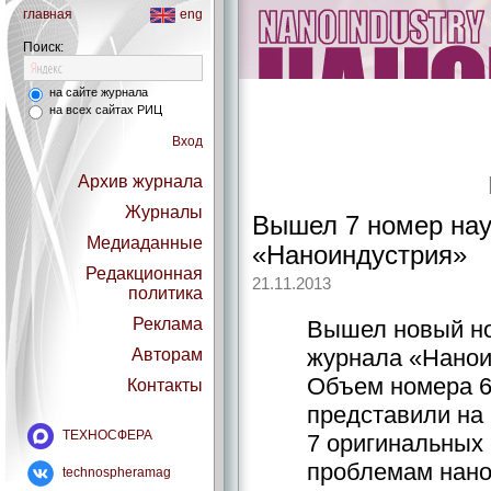
главная
eng
Поиск:
на сайте журнала
на всех сайтах РИЦ
Вход
Архив журнала
Журналы
Вышел 7 номер нау
Медиаданные
«Наноиндустрия»
Редакционная
21.11.2013
политика
Реклама
Вышел новый но
журнала «Наноин
Авторам
Объем номера 6
Контакты
представили на 
ТЕХНОСФЕРА
7 оригинальных
проблемам нано
technospheramag