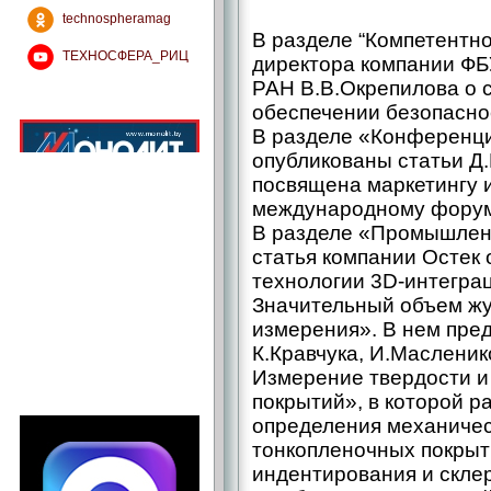
technospheramag
В разделе “Компетентно
ТЕХНОСФЕРА_РИЦ
директора компании ФБУ
РАН В.В.Окрепилова о 
обеспечении безопасно
В разделе «Конференци
опубликованы статьи Д.
посвящена маркетингу 
международному форум
В разделе «Промышлен
статья компании Остек 
технологии 3D-интегра
Значительный объем жу
измерения». В нем пред
К.Кравчука, И.Маслени
Измерение твердости и
покрытий», в которой 
определения механичес
тонкопленочных покрыт
индентирования и скле