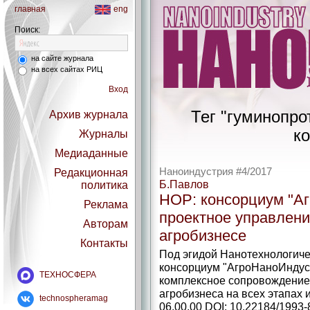
главная
eng
Поиск:
на сайте журнала
на всех сайтах РИЦ
Вход
Тег "гуминопро
Архив журнала
ко
Журналы
Медиаданные
Наноиндустрия #4/2017
Редакционная
Б.Павлов
политика
НОР: консорциум "А
Реклама
проектное управлени
Авторам
агробизнесе
Контакты
Под эгидой Нанотехнологиче
консорциум "АгроНаноИндуст
ТЕХНОСФЕРА
комплексное сопровождение
агробизнеса на всех этапах 
technospheramag
06.00.00 DOI: 10.22184/1993-