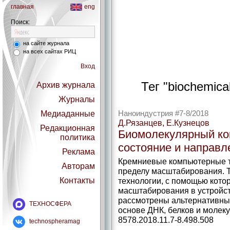
главная
eng
Поиск:
на сайте журнала
на всех сайтах РИЦ
Вход
Тег "biochemical
Архив журнала
Журналы
Медиаданные
Наноиндустрия #7-8/2018
Д.Рязанцев, Е.Кузнецов
Редакционная
Биомолекулярный ко
политика
состояние и направл
Реклама
Кремниевые компьютерные т
Авторам
пределу масштабирования. 
Контакты
технологии, с помощью кото
масштабирования в устройст
рассмотрены альтернативны
ТЕХНОСФЕРА
основе ДНК, белков и молеку
8578.2018.11.7-8.498.508
technospheramag