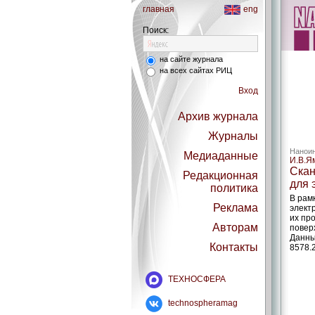
главная
eng
Поиск:
на сайте журнала
на всех сайтах РИЦ
Вход
Архив журнала
Журналы
Наноин
Медиаданные
И.В.Я
Скан
Редакционная
для 
политика
В рам
Реклама
элект
их пр
Авторам
повер
Данны
Контакты
8578.
ТЕХНОСФЕРА
technospheramag