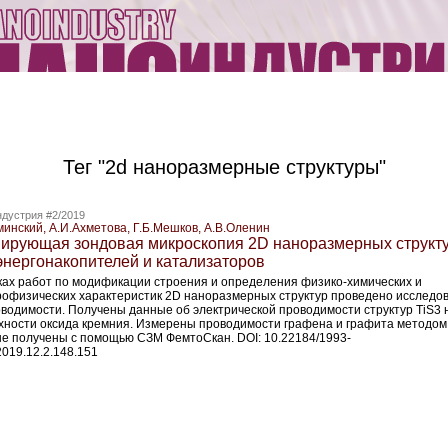
Тег "2d наноразмерные структуры"
дустрия #2/2019
минский, А.И.Ахметова, Г.Б.Мешков, А.В.Оленин
ирующая зондовая микроскопия 2D наноразмерных структ
энергонакопителей и катализаторов
ках работ по модификации строения и определения физико-химических и
рофизических характеристик 2D наноразмерных структур проведено исследо
оводимости. Получены данные об электрической проводимости структур TiS3 
хности оксида кремния. Измерены проводимости графена и графита методом
е получены с помощью СЗМ ФемтоСкан. DOI: 10.22184/1993-
2019.12.2.148.151