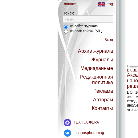
главная
eng
Поиск:
на сайте журнала
на всех сайтах РИЦ
Вход
Архив журнала
Журналы
Наноин
Медиаданные
В.С.Ш
Аксе
Редакционная
нано
политика
реш
Реклама
DOI: 
эконо
Авторам
сегод
инкуб
Контакты
что с
ТЕХНОСФЕРА
technospheramag