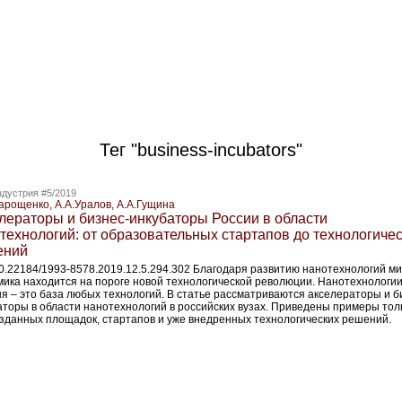
Тег "business-incubators"
дустрия #5/2019
арощенко, А.А.Уралов, А.А.Гущина
лераторы и бизнес-инкубаторы России в области
технологий: от образовательных стартапов до технологиче
ений
10.22184/1993-8578.2019.12.5.294.302 Благодаря развитию нанотехнологий м
мика находится на пороге новой технологической революции. Нанотехнологи
ня – это база любых технологий. В статье рассматриваются акселераторы и б
аторы в области нанотехнологий в российских вузах. Приведены примеры тол
озданных площадок, стартапов и уже внедренных технологических решений.