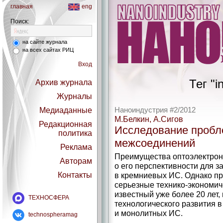
главная
eng
Поиск:
на сайте журнала
на всех сайтах РИЦ
Вход
Тег "i
Архив журнала
Журналы
Медиаданные
Наноиндустрия #2/2012
М.Белкин, А.Сигов
Редакционная
Исследование пробле
политика
межсоединений
Реклама
Преимущества оптоэлектрон
Авторам
о его перспективности для 
Контакты
в кремниевых ИС. Однако пр
серьезные технико-экономич
известный уже более 20 лет,
ТЕХНОСФЕРА
технологического развития 
и монолитных ИС.
technospheramag