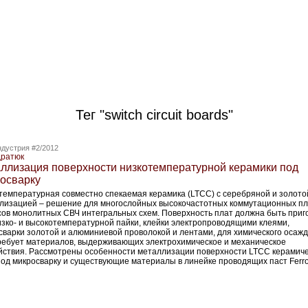
Тег "switch circuit boards"
дустрия #2/2012
дратюк
ллизация поверхности низкотемпературной керамики под
осварку
температурная совместно спекаемая керамика (LTCC) с серебряной и золото
лизацией – решение для многослойных высокочастотных коммутационных пл
сов монолитных СВЧ интегральных схем. Поверхность плат должна быть приг
изко- и высокотемпературной пайки, клейки электропроводящими клеями,
сварки золотой и алюминиевой проволокой и лентами, для химического осажд
ребует материалов, выдерживающих электрохимическое и механическое
йствия. Рассмотрены особенности металлизации поверхности LTCC керамич
под микросварку и существующие материалы в линейке проводящих паст Ferro