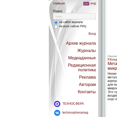
главная
eng
Поиск:
на сайте журнала
на всех сайтах РИЦ
Вход
Архив журнала
Журналы
Наноин
Медиаданные
Р.Кон
Мета
Редакционная
микр
политика
Низко
Реклама
метал
корпу
Авторам
для н
микро
Контакты
Это т
возде
плат 
ТЕХНОСФЕРА
technospheramag