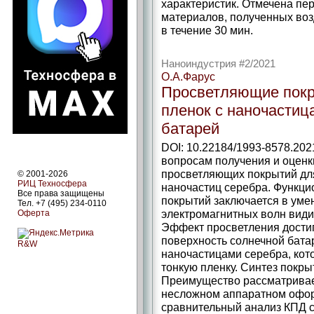
характеристик. Отмечена пе
материалов, полученных воз
в течение 30 мин.
Наноиндустрия #2/2021
О.А.Фарус
Просветляющие покр
пленок с наночастиц
батарей
DOI: 10.22184/1993-8578.202
вопросам получения и оцен
просветляющих покрытий дл
© 2001-2026
РИЦ Техносфера
наночастиц серебра. Функц
Все права защищены
покрытий заключается в ум
Тел. +7 (495) 234-0110
электромагнитных волн види
Оферта
Эффект просветления достиг
поверхность солнечной бата
R&W
наночастицами серебра, кот
тонкую пленку. Синтез покры
Преимущество рассматривае
несложном аппаратном офор
сравнительный анализ КПД с