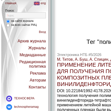
главная
eng
Поиск:
на сайте журнала
на всех сайтах РИЦ
Вход
Тег "пол
Архив журнала
Журналы
Медиаданные
Электроника НТБ #5/2026
М. Титов, А. Буш, А. Спицин,
Редакционная
ПРИМЕНЕНИЕ ЛИТ
политика
ДЛЯ ПОЛУЧЕНИЯ 
Реклама
КОМПОЗИТНЫХ ПЛ
Авторам
ВИНИЛИДЕНФТОРИ
Контакты
DOI: 10.22184/1992-4178.202
технология получения полим
ТЕХНОСФЕРА
винилиденфторида-тетрафто
применением литейной маш
technospheramag
полученных пленках были в