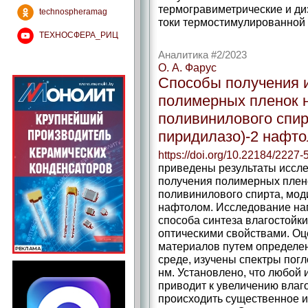
термогравиметрические и ди
technospheramag
токи термостимулированной
ТЕХНОСФЕРА_РИЦ
Аналитика #2/2023
О. А. Фарус
Способы получения и
полимерных пленок н
поливинилового спир
пиридилазо)-2 нафт
https://doi.org/10.22184/2227
приведены результаты иссл
получения полимерных плено
поливинилового спирта, мод
нафтолом. Исследование на
способа синтеза влагостойк
оптическими свой­ствами. О
материалов путем определе
среде, изучены спектры пог
нм. Установлено, что любой
приводит к увеличению влаго
происходить существенное и