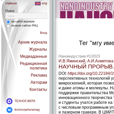
главная
eng
Поиск:
на сайте журнала
на всех сайтах РИЦ
Вход
Тег "мгу им
Архив журнала
Журналы
Медиаданные
Наноиндустрия #1/2023
И.В.Яминский, А.И.Ахметова
Редакционная
НАУЧНЫЙ ПРОРЫВ.
политика
DOI:
https://doi.org/10.22184
Реклама
перспективных технологий у
Авторам
микроскопией, которая позво
и даже атомы и молекулы. Н
Контакты
поддержке правительства М
инновационного творчества 
ТЕХНОСФЕРА
и студенты учатся работе на
с числовым программным уп
technospheramag
и лазерном гравере. В ЦМИТ