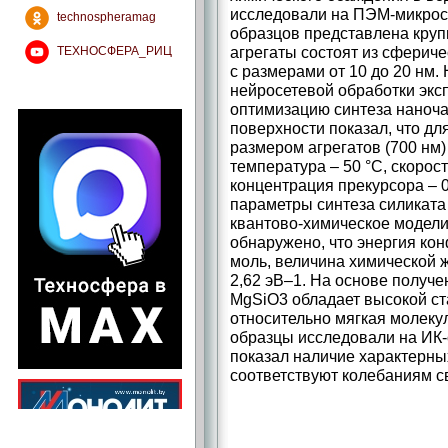
исследовали на ПЭМ-микроск
technospheramag
образцов представлена круп
агрегаты состоят из сфериче
ТЕХНОСФЕРА_РИЦ
с размерами от 10 до 20 нм
нейросетевой обработки эк
оптимизацию синтеза наноча
поверхности показал, что д
размером агрегатов (700 нм
температура – 50 °С, скорос
концентрация прекурсора – 
параметры синтеза силиката
квантово-химическое модели
обнаружено, что энергия кон
моль, величина химической же
2,62 эВ–1. На основе получ
MgSiO3 обладает высокой ста
относительно мягкая молеку
образцы исследовали на ИК-
показал наличие характерны
соответствуют колебаниям с