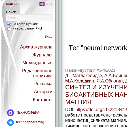
главная
eng
Поиск:
на сайте журнала
на всех сайтах РИЦ
Вход
Тег "neural network
Архив журнала
Журналы
Медиаданные
Наноиндустрия #3-4/2023
Редакционная
Д.Г.Маглакелидзе, А.А.Блино
политика
М.А.Колодкин, Я.А.Облогин, 
Реклама
СИНТЕЗ И ИЗУЧЕН
Авторам
БИОАКТИВНЫХ НАН
Контакты
МАГНИЯ
DOI:
https://doi.org/10.22184
ТЕХНОСФЕРА
работе представлены резул
наночастиц силиката магния
technospheramag
химического осаждения в во