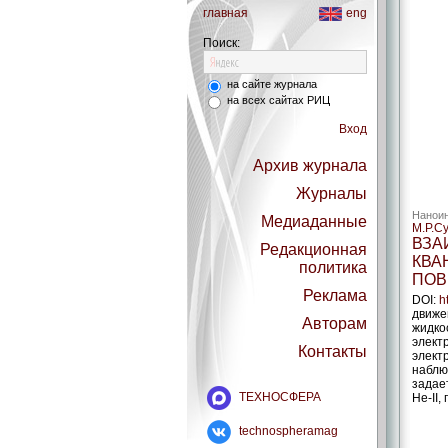
главная
eng
Поиск:
на сайте журнала
на всех сайтах РИЦ
Вход
Архив журнала
Журналы
Наноин
Медиаданные
М.Р.С
ВЗА
Редакционная
КВА
политика
ПОВ
Реклама
DOI:
h
движе
Авторам
жидкос
элект
Контакты
элект
наблю
задае
ТЕХНОСФЕРА
He-II
technospheramag