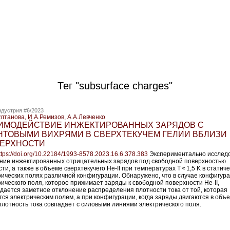
Тег "subsurface charges"
дустрия #6/2023
ултанова, И.А.Ремизов, А.А.Левченко
ИМОДЕЙСТВИЕ ИНЖЕКТИРОВАННЫХ ЗАРЯДОВ С
НТОВЫМИ ВИХРЯМИ В СВЕРХТЕКУЧЕМ ГЕЛИИ ВБЛИЗИ
ЕРХНОСТИ
ttps://doi.org/10.22184/1993-8578.2023.16.6.378.383
Экспериментально исслед
ние инжектированных отрицательных зарядов под свободной поверхностью
ти, а также в объеме сверхтекучего He-II при температурах T ≈ 1,5 K в статич
рических полях различной конфигурации. Обнаружено, что в случае конфигур
рического поля, которое прижимает заряды к свободной поверхности He-II,
дается заметное отклонение распределения плотности тока от той, которая
тся электрическим полем, а при конфигурации, когда заряды двигаются в объ
, плотность тока совпадает с силовыми линиями электрического поля.