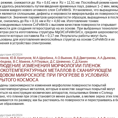
м режиме, снижаются до Ra = 0,61 нм и Rz = 11,51 нм. Послойный режим нане
к удалось реализовать путем введения временных пауз, равных 1–2 мин, меж
ением каждого нового атомного слоя CoFeMnSi. Установлено, что выращенны
и являются сплошными, дефекты и неровности микрорельефа их поверхност
иваются. Значения параметров шероховатости образцов, выращенных в пос
, снизились до Ra = 0,31 нм и Rz = 4,60 нм. Изготовление тонких
роводниковых пленок CoFeMnSi с высоким качеством поверхности открывает
жности для создания гетероструктур на их основе. При выбранных технологи
етрах роста изготовлены структуры MgO/CoFeMnSi/Co, средняя шероховатос
хности которых составила Ra = 0,17 нм. Результаты работы могут быть
ьзованы для изготовления многослойных структур на основе CoFeMnSi и их
нения в устройствах спинтроники.
дустрия #2/2024
огинов, Ю.В.Хрипунов, М.А.Щербина, А.О.Вьюник, В.Д.Дмитриева, А.А.Дьякова,
ебедева, В.С.Макеев, А.Р.Первых, Д.С.Шевченко, С.Д.Ханин
ЛЮДЕНИЕ ИЗМЕНЕНИЯ МОРФОЛОГИИ ПЛЕНОК
ОКОТЕМПЕРАТУРНЫХ МЕТАЛЛОВ В СКАНИРУЮЩЕМ
ДОВОМ МИКРОСКОПЕ ПРИ ПРОГРЕВЕ В УСЛОВИЯХ
РЫТОГО КОСМОСА
дены закономерности изменения морфологии поверхности покрытий
сокотемпературных металлов, которые в качестве защитных покрытий могут
иться на конструкции космических аппаратов, посылаемых ближе к Солнцу.
ано, что пленки при этом становятся менее рыхлыми, а мелкие зерна этих пл
чиваются по размеру, как бы растекаясь по поверхности и перестраиваясь в 
ые образования.
дустрия #1/2024