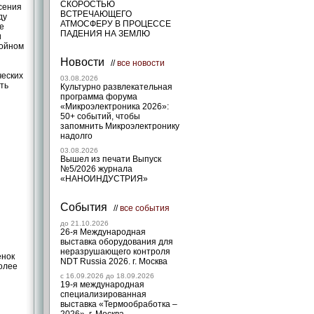
СКОРОСТЬЮ
сения
ВСТРЕЧАЮЩЕГО
ду
АТМОСФЕРУ В ПРОЦЕССЕ
е
ПАДЕНИЯ НА ЗЕМЛЮ
и
лойном
Новости
//
все новости
ческих
03.08.2026
ть
Культурно развлекательная
программа форума
«Микроэлектроника 2026»:
50+ событий, чтобы
запомнить Микроэлектронику
надолго
03.08.2026
Вышел из печати Выпуск
№5/2026 журнала
«НАНОИНДУСТРИЯ»
События
//
все события
до 21.10.2026
26-я Международная
выставка оборудования для
неразрушающего контроля
енок
NDT Russia 2026. г. Москва
более
c 16.09.2026 до 18.09.2026
19-я международная
специализированная
выставка «Термообработка –