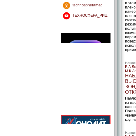
в это
technospheramag
плено
нанес
ТЕХНОСФЕРА_РИЦ
пленк
сглаж
режиме
полуп
возмо
парам
повер
испол
приме
Наноин
Б.А.Л
М.К.Л
НАБ
ВЫС
ЗОН
ОТК
Наблю
из вы
нанос
Показ
увели
крупн
Наноин