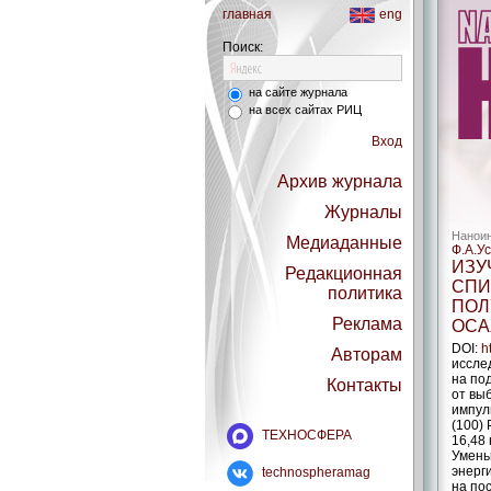
главная
eng
Поиск:
на сайте журнала
на всех сайтах РИЦ
Вход
Архив журнала
Журналы
Наноин
Медиаданные
Ф.А.У
ИЗУ
Редакционная
СПИ
политика
ПОЛ
Реклама
ОСА
DOI:
h
Авторам
иссле
на по
Контакты
от вы
импул
(100)
ТЕХНОСФЕРА
16,48
Умень
энерг
technospheramag
на по