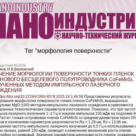
Тег "морфология поверхности"
дустрия #1/2025
сков, И.В.Верюжский
ЧЕНИЕ МОРФОЛОГИИ ПОВЕРХНОСТИ ТОНКИХ ПЛЕНОК
НОВОГО БЕСЩЕЛЕВОГО ПОЛУПРОВОДНИКА CoFeMnSi,
УЧЕННЫХ МЕТОДОМ ИМПУЛЬСНОГО ЛАЗЕРНОГО
ЖДЕНИЯ
ttps://doi.org/10.22184/1993-8578.2025.18.1.48.58
Представлены результаты
дования морфологии поверхности тонких пленок CoFeMnSi, выращенных
дложке MgO (100) методом импульсного лазерного осаждения в зависимости
бранных технологических параметров изготовления. Показано, что при частот
ьсов лазерного излучения 1–2 Гц и энергии импульсов 150 мДж на подложке 
 Растет тонкая островковая пленка CoFeMnSi со средним диаметром зерен D
 нм и значениями параметров шероховатости Ra = 1,29 нм, Rz = 13,06 нм.
шение частоты импульсного лазерного излучения до 0,5 Гц и использование 
ии лазера, равной 150 мДж, приводит к изменению механизма роста пленки
слойно-островковый. Значения параметров шероховатости пленок, осажденн