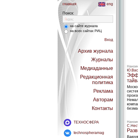
главная
eng
Поиск:
на сайте журнала
на всех сайтах РИЦ
Вход
Архив журнала
Журналы
Наноин
Медиаданные
Ю.Вас
Эффе
Редакционная
тайв
политика
Моско
Реклама
систе
произ
Авторам
Немал
компа
Контакты
безма
Наноин
ТЕХНОСФЕРА
С.Нес
Разв
technospheramag
Вакуу