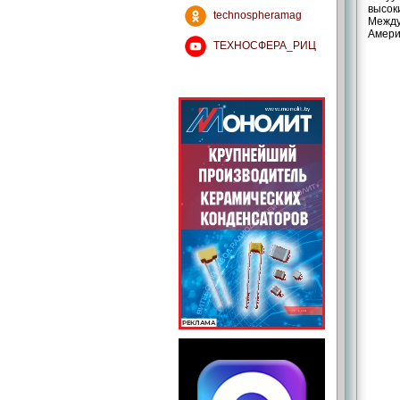
высок
technospheramag
Между
Амери
ТЕХНОСФЕРА_РИЦ