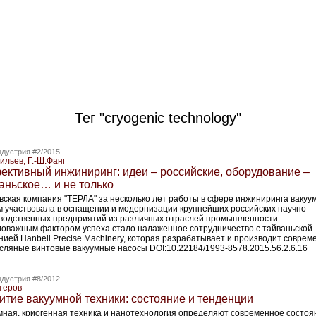
Тег "cryogenic technology"
дустрия #2/2015
ильев, Г.-Ш.Фанг
ктивный инжиниринг: идеи – российские, оборудование –
аньское… и не только
вская компания "ТЕРЛА" за несколько лет работы в сфере инжиниринга вакуу
м участвовала в оснащении и модернизации крупнейших российских научно-
водственных предприятий из различных отраслей промышленности.
оважным фактором успеха стало налаженное сотрудничество с тайваньской
нией Hanbell Precise Machinery, которая разрабатывает и производит совре
сляные винтовые вакуумные насосы DOI:10.22184/1993-8578.2015.56.2.6.16
дустрия #8/2012
теров
итие вакуумной техники: состояние и тенденции
мная, криогенная техника и нанотехнология определяют современное состоя