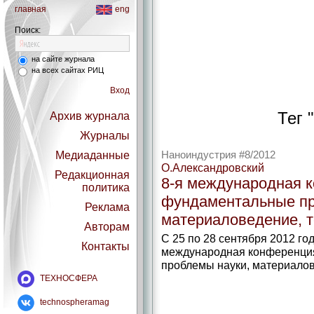
главная
eng
Поиск:
на сайте журнала
на всех сайтах РИЦ
Вход
Тег 
Архив журнала
Журналы
Медиаданные
Наноиндустрия #8/2012
О.Александровский
Редакционная
8-я международная к
политика
фундаментальные пр
Реклама
материаловедение, т
Авторам
С 25 по 28 сентября 2012 го
Контакты
международная конференция
проблемы науки, материалов
ТЕХНОСФЕРА
technospheramag