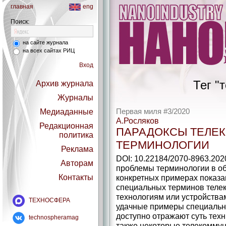
главная
eng
Поиск:
на сайте журнала
на всех сайтах РИЦ
Вход
Тег "
Архив журнала
Журналы
Медиаданные
Первая миля #3/2020
А.Росляков
Редакционная
ПАРАДОКСЫ ТЕЛЕ
политика
ТЕРМИНОЛОГИИ
Реклама
DOI: 10.22184/2070-8963.202
Авторам
проблемы терминологии в об
Контакты
конкретных примерах показа
специальных терминов теле
технологиям или устройства
ТЕХНОСФЕРА
удачные примеры специальны
доступно отражают суть техн
technospheramag
также некоторые телекомму