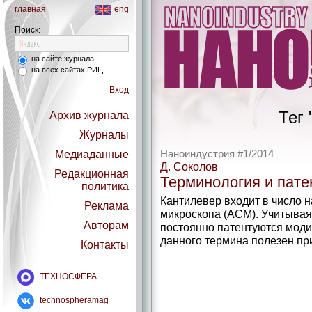
главная
eng
Поиск:
на сайте журнала
на всех сайтах РИЦ
Вход
Тег 
Архив журнала
Журналы
Медиаданные
Наноиндустрия #1/2014
Д. Соколов
Редакционная
Терминология и пате
политика
Кантилевер входит в число 
Реклама
микроскопа (АСМ). Учитывая 
Авторам
постоянно патентуются мод
данного термина полезен при
Контакты
ТЕХНОСФЕРА
technospheramag