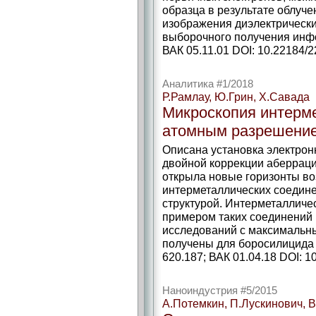
образца в результате облуче
изображения диэлектрически
выборочного получения инфо
ВАК 05.11.01 DOI: 10.22184/
Аналитика #1/2018
Р.Рамлау, Ю.Грин, Х.Савада
Микроскопия интерме
атомным разрешени
Описана установка электрон
двойной коррекции аберрац
открыла новые горизонты в
интерметаллических соедине
структурой. Интерметалличе
примером таких соединений 
исследований с максимальн
получены для боросилицида к
620.187; ВАК 01.04.18 DOI: 1
Наноиндустрия #5/2015
А.Потемкин, П.Лускинович, 