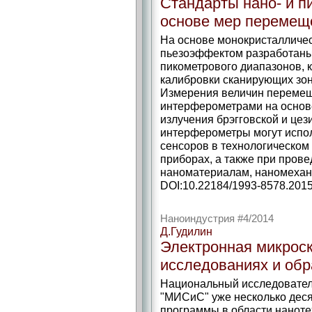
Стандарты нано- и п
основе мер перемещ
На основе монокристалличе
пьезоэффектом разработаны
пикометрового диапазонов, 
калибровки сканирующих зон
Измерения величин перемещ
интерферометрами на основе
излучения брэгговской и це
интерферометры могут испол
сенсоров в технологическом
приборах, а также при пров
наноматериалам, наномехан
DOI:10.22184/1993-8578.2015
Наноиндустрия #4/2014
Д.Гудилин
Электронная микроск
исследованиях и об
Национальный исследователь
"МИСиС" уже несколько деся
программы в области нанотех