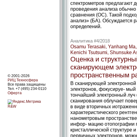
спектрометров предлагают д
проведения анализа обычно 
сравнения (ОС). Такой подх
анализ» (БА). Обсуждается 
определений.
Аналитика #4/2018
Osamu Terasaki, Yanhang Ma,
Kenichi Tsutsumi, Shunsuke A
Оценка и структурны
сканирующем электр
пространственным р
© 2001-2026
РИЦ Техносфера
В сканирующей электронной 
Все права защищены
электронов, фокусируе- мый
Тел. +7 (495) 234-0110
Оферта
тончайший электронный луч (
сканирования облучает пове
в виде вторичных иотраженн
R&W
характеристического рентге
нанометровым пространстве
инфор- мацию отопографии п
кристаллической структуре и
первичных электронов, мож