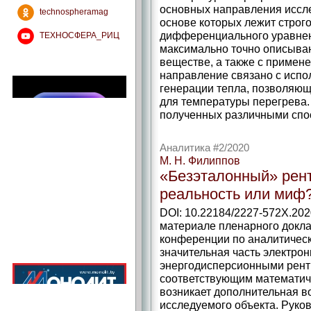
основных направления иссле
technospheramag
основе которых лежит строг
дифференциального уравнен
ТЕХНОСФЕРА_РИЦ
максимально точно описыва
веществе, а также с примене
направление связано с исп
генерации тепла, позволяю
для температуры перегрева.
полученных различными спо
Аналитика #2/2020
М. Н. Филиппов
«Безэталонный» рент
реальность или миф
DOI: 10.22184/2227-572X.202
материале пленарного доклад
конференции по аналитическ
значительная часть электро
энергодисперсионными рент
соответствующим математиче
возникает дополнительная 
исследуемого объекта. Руко