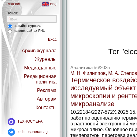
главная
eng
Поиск:
на сайте журнала
на всех сайтах РИЦ
Вход
Тег "ele
Архив журнала
Журналы
Медиаданные
Аналитика #6/2025
М. Н. Филиппов, М. А. Степо
Редакционная
Термическое воздейс
политика
исследуемый объект 
Реклама
микроскопии и рентг
Авторам
микроанализе
Контакты
10.22184/2227-572X.2025.15.
работ по оцениванию термич
ТЕХНОСФЕРА
в растровой электронной мик
микроанализе. Основное вни
technospheramag
температуры перегрева ана