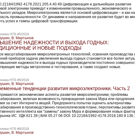
10.22184/1992-4178.2021.205.4.40.49 Цифровизация и дальнейшее развитие
вой электроники приведут к изменениям промышленного, экономического и
льного укладов. Микроэлектроника является основой цифровизации – и как на
трасль промышленности. От динамики и направления ее развития будет во мн
еть успех и темпы цифровой трансформации.
оника НТБ #5/2019
кушин, В. Мартынов
ЫШЕНИЕ НАДЕЖНОСТИ И ВЫХОДА ГОДНЫХ:
ДИЦИОННЫЕ И НОВЫЕ ПОДХОДЫ
ре масштабирования микроэлектронных технологий, освоения производства 
ений приборов задача увеличения выхода годных становится все более актуа
овышения надежности и выхода годных производители постоянно совершенс
твующие методы метрологии и тестирования, а также создают новые.
оника НТБ #9/2018
кушин, В. Мартынов
еменные тенденции развития микроэлектроники. Часть 2
триваются экономические аспекты развития микроэлектроники, проблемы
абирования, включая возможность прекращения закона Мура или продления 
вия за счет Интернета вещей. Предпринята попытка оценить альтернативы
абирования в производственно-технологическом плане, перспективы развит
ственного интеллекта как "замены" закону Мура и формирования новых факто
рынка ИС. УДК 621.39 | ВАК 05.27.06 DOI: 10.22184/1992-4178.2018.180.9.136
оника НТБ #8/2018
кушин, В. Мартынов