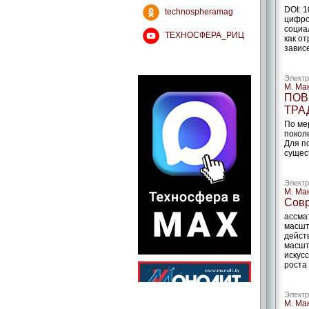
DOI: 
technospheramag
цифро
социа
ТЕХНОСФЕРА_РИЦ
как о
завис
Электр
М. Ма
ПОВ
ТРА
По ме
покол
Для п
сущес
Электр
М. Ма
Совр
ассма
масшт
дейст
масшт
искус
роста 
Электр
М. Ма