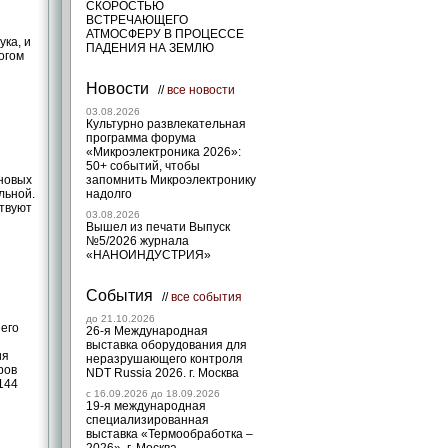
СКОРОСТЬЮ
ВСТРЕЧАЮЩЕГО
АТМОСФЕРУ В ПРОЦЕССЕ
ука, и
ПАДЕНИЯ НА ЗЕМЛЮ
огом
Новости
//
все новости
03.08.2026
Культурно развлекательная
программа форума
«Микроэлектроника 2026»:
50+ событий, чтобы
новых
запомнить Микроэлектронику
льной.
надолго
твуют
03.08.2026
Вышел из печати Выпуск
№5/2026 журнала
«НАНОИНДУСТРИЯ»
События
//
все события
до 21.10.2026
его
26-я Международная
выставка оборудования для
ия
неразрушающего контроля
ров
NDT Russia 2026. г. Москва
.144
c 16.09.2026 до 18.09.2026
19-я международная
специализированная
выставка «Термообработка –