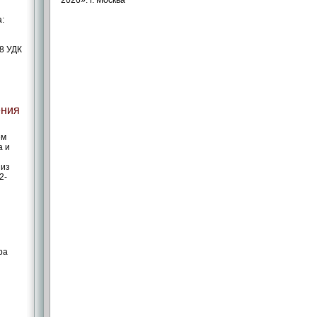
2026». г. Москва
:
58 УДК
ения
ем
а и
 из
2-
ра