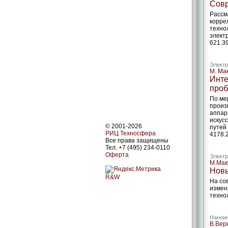
Совр
Рассм
корре
техно
элект
621.39
Электр
М. Ма
Инте
проб
По ме
произ
аппар
искус
© 2001-2026
путей
РИЦ Техносфера
4178.
Все права защищены
Тел. +7 (495) 234-0110
Оферта
Электр
М.Мак
Новы
R&W
На со
измен
техно
Наноин
В.Вер