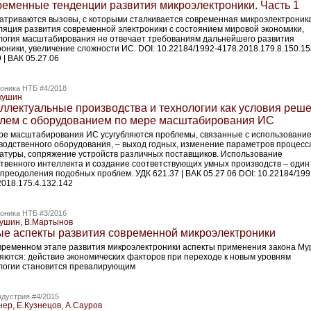
еменные тенденции развития микроэлектроники. Часть 1
атриваются вызовы, с которыми сталкивается современная микроэлектроника
ляция развития современной электроники с состоянием мировой экономики,
логия масштабирования не отвечает требованиям дальнейшего развития
роники, увеличение сложности ИС. DOI: 10.22184/1992-4178.2018.179.8.150.1
 | ВАК 05.27.06
оника НТБ #4/2018
кушин
ллектуальные производства и технологии как условия реш
лем с оборудованием по мере масштабирования ИС
ре масштабирования ИС усугубляются проблемы, связанные с использовани
водственного оборудования, – выход годных, изменение параметров процесс
атуры, сопряжение устройств различных поставщиков. Использование
ственного интеллекта и создание соответствующих умных производств – один
 преодоления подобных проблем. УДК 621.37 | ВАК 05.27.06 DOI: 10.22184/199
2018.175.4.132.142
оника НТБ #3/2016
ушин, В.Мартынов
е аспекты развития современной микроэлектроники
временном этапе развития микроэлектроники аспекты применения закона Му
яются: действие экономических факторов при переходе к новым уровням
логии становится превалирующим
дустрия #4/2015
нер, Е.Кузнецов, А.Сауров