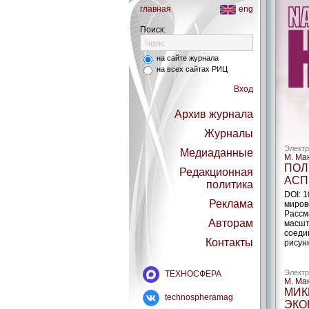
главная
eng
Поиск:
на сайте журнала
на всех сайтах РИЦ
Вход
Архив журнала
Журналы
Электр
Медиаданные
М. Ма
ПОЛ
Редакционная
АСП
политика
DOI: 
Реклама
миров
Рассм
Авторам
масшт
соеди
Контакты
рисунк
Электр
ТЕХНОСФЕРА
М. Ма
МИК
technospheramag
ЭКО