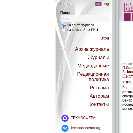
главная
eng
Поиск:
на сайте журнала
на всех сайтах РИЦ
Вход
Архив журнала
Журналы
Наноин
Медиаданные
П.Доро
В.Чис
Редакционная
Сист
политика
крис
Реклама
Разра
автом
Авторам
синхр
центр
Контакты
иссле
монок
ТЕХНОСФЕРА
technospheramag