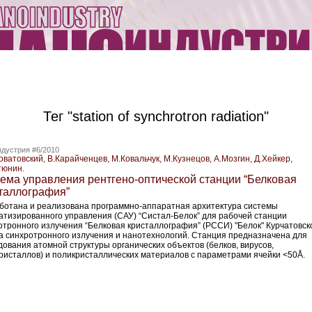
Тег "station of synchrotron radiation"
дустрия #6/2010
ватовский, В.Карайченцев, М.Ковальчук, М.Кузнецов, А.Мозгин, Д.Хейкер,
тюнин.
ема управления рентгено-оптической станции “Белковая
таллография”
ботана и реализована программно-аппаратная архитектура системы
атизированного управления (САУ) “Систал-Белок” для рабочей станции
отронного излучения “Белковая кристаллография” (РССИ) "Белок" Курчатовск
а синхротронного излучения и нанотехнологий. Станция предназначена для
дования атомной структуры органических объектов (белков, вирусов,
ристаллов) и поликристаллических материалов с параметрами ячейки <50Å.