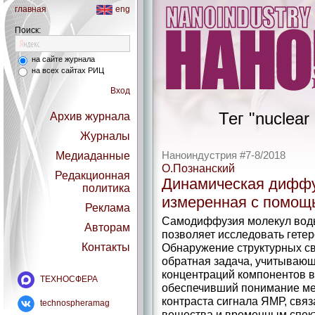
главная
eng
Поиск:
на сайте журнала
на всех сайтах РИЦ
Вход
Тег "nuclear
Архив журнала
Журналы
Медиаданные
Наноиндустрия #7-8/2018
О.Познанский
Редакционная
Динамическая диффу
политика
измеренная с помо
Реклама
Самодиффузия молекул вод
Авторам
позволяет исследовать гете
Контакты
Обнаружение структурных с
обратная задача, учитывающ
концентраций компонентов в
ТЕХНОСФЕРА
обеспечивший понимание м
контраста сигнала ЯМР, свя
technospheramag
вещества и временным спек