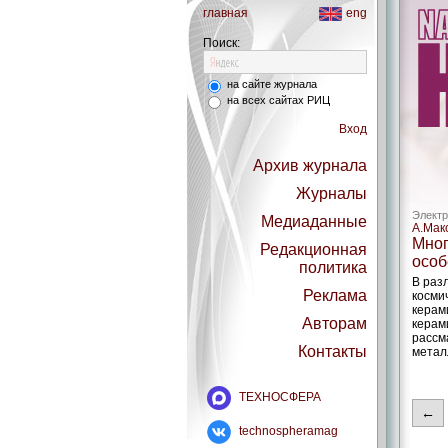
главная
eng
Поиск:
на сайте журнала
на всех сайтах РИЦ
Вход
Архив журнала
Журналы
Электр
Медиаданные
А.Мак
Мног
Редакционная
особ
политика
В раз
Реклама
косми
керам
Авторам
керам
рассм
Контакты
метал
ТЕХНОСФЕРА
←
technospheramag