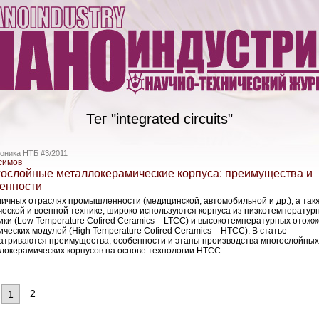
Тег "integrated circuits"
оника НТБ #3/2011
симов
ослойные металлокерамические корпуса: преимущества и
енности
личных отраслях промышленности (медицинской, автомобильной и др.), а так
ческой и военной технике, широко используются корпуса из низкотемператур
ики (Low Temperature Cofired Ceramics – LTCC) и высокотемпературных отож
ических модулей (High Temperature Cofired Ceramics – HTCC). В статье
атриваются преимущества, особенности и этапы производства многослойных
локерамических корпусов на основе технологии HTCC.
2
1