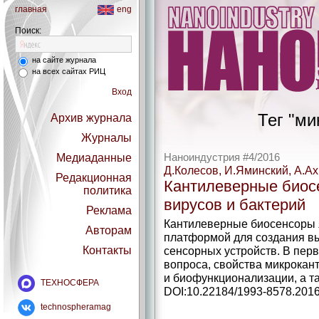
главная
eng
Поиск:
на сайте журнала
на всех сайтах РИЦ
Вход
Тег "ми
Архив журнала
Журналы
Медиаданные
Наноиндустрия #4/2016
Д.Колесов, И.Яминский, А.А
Редакционная
Кантилеверные биос
политика
вирусов и бактерий
Реклама
Кантилеверные биосенсоры
Авторам
платформой для создания в
Контакты
сенсорных устройств. В пер
вопроса, свойства микрокан
и биофункционализации, а т
ТЕХНОСФЕРА
DOI:10.22184/1993-8578.2016
technospheramag