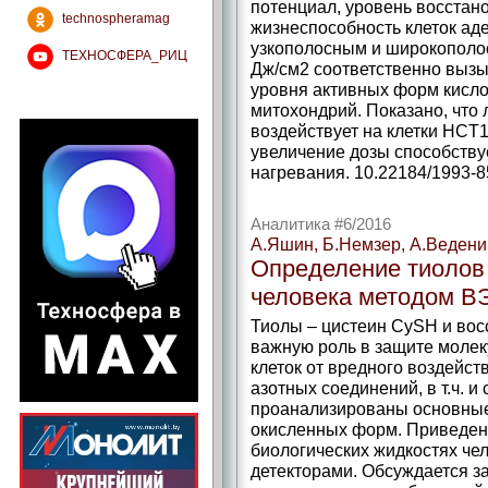
потенциал, уровень восстан
technospheramag
жизнеспособность клеток ад
узкополосным и широкополос
ТЕХНОСФЕРА_РИЦ
Дж/см2 соответственно вызы
уровня активных форм кисл
митохондрий. Показано, что
воздействует на клетки HCT
увеличение дозы способству
нагревания. 10.22184/1993-8
Аналитика #6/2016
А.Яшин, Б.Немзер, А.Ведени
Определение тиолов 
человека методом 
Тиолы – цистеин CySH и во
важную роль в защите молек
клеток от вредного воздейс
азотных соединений, в т.ч. 
проанализированы основные
окисленных форм. Приведен 
биологических жидкостях ч
детекторами. Обсуждается з