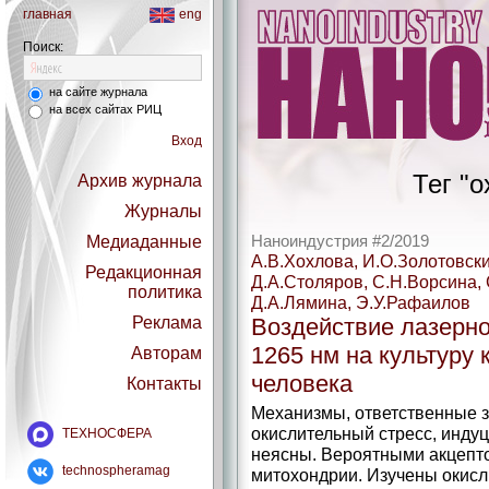
главная
eng
Поиск:
на сайте журнала
на всех сайтах РИЦ
Вход
Тег "o
Архив журнала
Журналы
Медиаданные
Наноиндустрия #2/2019
А.В.Хохлова, И.О.Золотовски
Редакционная
Д.А.Столяров, С.Н.Ворсина, 
политика
Д.А.Лямина, Э.У.Рафаилов
Реклама
Воздействие лазерно
1265 нм на культуру
Авторам
человека
Контакты
Механизмы, ответственные 
окислительный стресс, инду
ТЕХНОСФЕРА
неясны. Вероятными акцепт
technospheramag
митохондрии. Изучены окисл