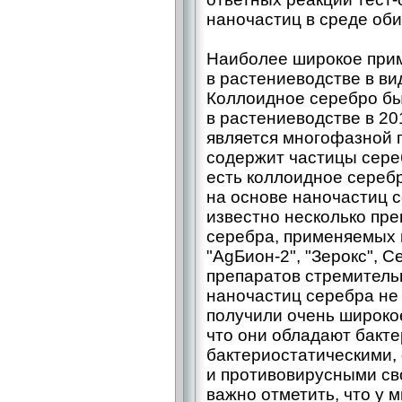
наночастиц в среде оби
Наиболее широкое при
в растениеводстве в ви
Коллоидное серебро бы
в растениеводстве в 20
является многофазной г
содержит частицы сереб
есть коллоидное сереб
на основе наночастиц 
известно несколько пре
серебра, применяемых 
"АgБион-2", "Зерокс", 
препаратов стремитель
наночастиц серебра не
получили очень широкое
что они обладают бакт
бактериостатическими
и противовирусными сво
важно отметить, что у 