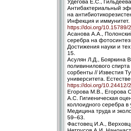
Удегова Е.С., Гильдеева 
Антибактериальный эф
на антибиотикорезисте
Инфекция и иммунитет. 2
https://doi.org/10.1578
Асанова А.А., Полонски
серебра на фотосинтез
Достижения науки и техн
15.
Асулян Л.Д., Бояркина В
поливинилового спирта
сорбенты // Известия Т
университета. Естествен
https://doi.org/10.24412
Егорова М.В., Егорова 
А.С. Гигиеническая оце
коллоидного серебра в у
Медицина труда и эколог
59–63.
Фастовец И.А., Верховце
Нетрусов А.И. Наночас