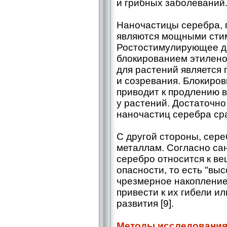
и грибных заболеваний
Наночастицы серебра, 
являются мощными сти
Ростостимулирующее д
блокированием этилено
для растений является 
и созревания. Блокиро
приводит к продлению 
у растений. Достаточн
наночастиц серебра ср
С другой стороны, сере
металлам. Согласно с
серебро относится к ве
опасности, то есть "вы
чрезмерное накопление
привести к их гибели и
развития [9].
Методы исследовани