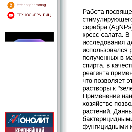
technospheramag
Работа посвяще
ТЕХНОСФЕРА_РИЦ
стимулирующего
серебра (AgNPs)
кресс-салата. В
исследования д
использовался р
полученных в м
спирта, в каче
реагента примен
что позволяет о
растворы к "зел
Применение нан
хозяйстве позв
растений. Данн
бактерицидными
фунгицидными 