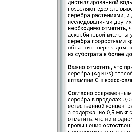
дистиллированной воды
позволяют сделать выв
серебра растениями, и
исследованиями других у
необходимо отметить, 
аскорбиновой кислоты 
серебра проростками к
объяснить переводом а
из субстрата в более д
Важно отметить, что п
серебра (AgNPs) спосо
витамина С в кресс-сал
Согласно современным
серебра в пределах 0,03
естественной концентр
а содержание 0,5 мг/кг 
отметить, что ни в одн
превышение естествен
в проростках, а в назе