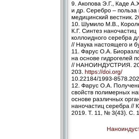
9. Акопова Э.Г., Каде А.
и др. Серебро – польза 
медицинский вестник. 20
10. Шумило М.В., Короле
К.Г. Синтез наночастиц
коллоидного серебра д
// Наука настоящего и бу
11. Фарус О.А. Биораз
на основе гидрогелей 
// НАНОИНДУСТРИЯ. 2022
203.
https://doi.org/
10.22184/1993-8578.202
12. Фарус О.А. Получе
свойств полимерных на
основе различных орга
наночастиц серебра // 
2019. Т. 11, № 3(43). С.
Наноиндуст