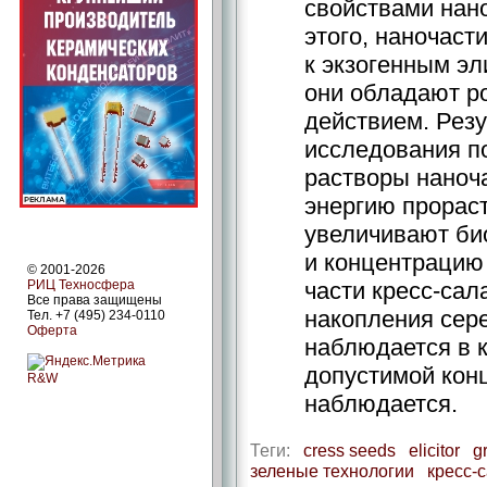
свойствами нан
этого, наночаст
к экзогенным эл
они обладают 
действием. Рез
исследования п
растворы наноч
энергию прораст
увеличивают би
и концентрацию
© 2001-2026
РИЦ Техносфера
части кресс-сал
Все права защищены
накопления сере
Тел. +7 (495) 234-0110
Оферта
наблюдается в 
допустимой кон
R&W
наблюдается.
Теги:
cress seeds
elicitor
g
зеленые технологии
кресс-