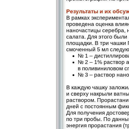
Результаты и их обсу
В рамках эксперимента
проведена оценка влия
наночастицы серебра, 
салата. Для этого был
площадки. В три чашки
смоченный 5 мл следую
№ 1 – дистиллирова
№ 2 – 1% раствор 
в поливиниловом сп
№ 3 – раствор нано
В каждую чашку заложил
и сверху накрыли ватн
раствором. Прорастани
дней с постоянным фик
Для получения достове
по три пробы. По данн
энергия прорастания (т