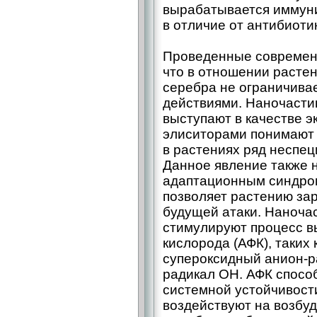
вырабатывается иммуни
в отличие от антибиоти
Проведенные современ
что в отношении расте
серебра не ограничива
действиями. Наночасти
выступают в качестве э
элиситорами понимают
в растениях ряд неспе
Данное явление также
адаптационным синдром
позволяет растению за
будущей атаки. Наноча
стимулируют процесс в
кислорода (АФК), таких
супероксидный анион-р
радикал ОН. АФК спосо
системной устойчивости
воздействуют на возбу