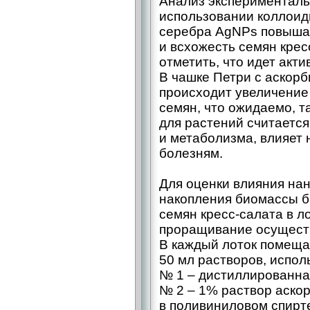
Анализ эксперименталь
использовании коллоид
серебра AgNPs повышае
и всхожесть семян крес
отметить, что идет акт
В чашке Петри с аскорб
происходит увеличение
семян, что ожидаемо, т
для растений считаетс
и метаболизма, влияет 
болезням.
Для оценки влияния на
накопления биомассы 
семян кресс-салата в л
проращивание осуществ
В каждый лоток помещал
50 мл растворов, испо
№ 1 – дистиллированная
№ 2 – 1% раствор аско
в поливиниловом спирте