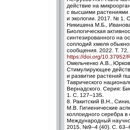
действие на микроорга
с высшими растениями 
и экологии. 2017. № 1. С
Никишина М.Б., Иванова
Биологическая активнос
синтезированного на ос
соплодий хмеля обыкнов
сообщения. 2022. Т. 72,
https://doi.org/10.37952
Омельченко А.В., Юрков
Стимулирующее действи
и развитие растений пш
Таврического национал
Вернадского. Серия: Био
1. С. 127–135.
8. Ракитский В.Н., Сини
М.В. Гигиенические асп
коллоидного серебра в 
Международный научно
2015. №9–4 (40). С. 63–