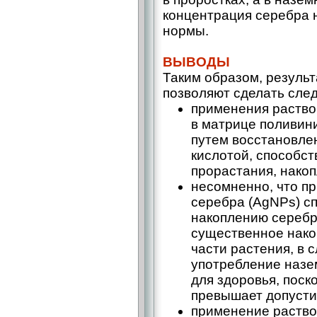
концентрация серебра 
нормы.
ВЫВОДЫ
Таким образом, резуль
позволяют сделать сл
применения раство
в матрице поливин
путем восстановле
кислотой, способс
прорастания, нако
несомненно, что п
серебра (AgNPs) с
накоплению серебр
существенное нако
части растения, в 
употребление назе
для здоровья, поск
превышает допусти
применение раство