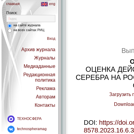
главная
eng
Поиск:
на сайте журнала
на всех сайтах РИЦ
Вход
Вып
Архив журнала
Журналы
О
Медиаданные
ОЦЕНКА ДЕЙ
Редакционная
СЕРЕБРА НА РО
политика
Реклама
Загрузить 
Авторам
Download
Контакты
ТЕХНОСФЕРА
DOI:
https://doi.
8578.2023.16.6.
technospheramag