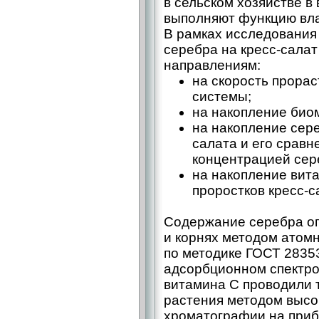
в сельском хозяйстве в
выполняют функцию вла
В рамках исследования
серебра на кресс-сала
направлениям:
на скорость прорас
системы;
на накопление био
на накопление сере
салата и его сравн
концентрацией сер
на накопление вит
проростков кресс-с
Содержание серебра оп
и корнях методом атом
по методике ГОСТ 28353
адсорбционном спектро
витамина С проводили 
растения методом выс
хроматографии на приб