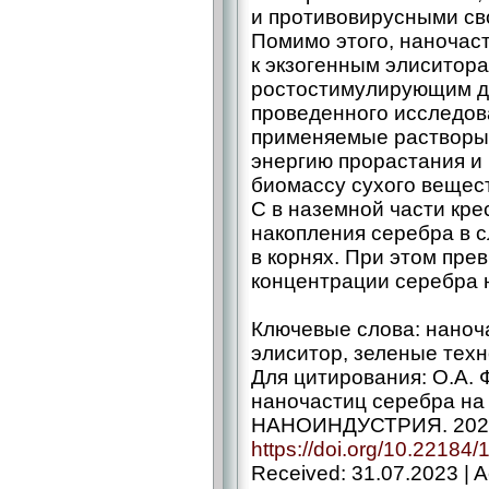
и противовирусными св
Помимо этого, наночас
к экзогенным элиситора
ростостимулирующим д
проведенного исследов
применяемые растворы
энергию прорастания и
биомассу сухого вещес
С в наземной части кре
накопления серебра в 
в корнях. При этом пр
концентрации серебра 
Ключевые слова: наноча
элиситор, зеленые тех
Для цитирования: О.А. 
наночастиц серебра на 
НАНОИНДУСТРИЯ. 2023. 
https://doi.org/10.22184
Received: 31.07.2023 | A