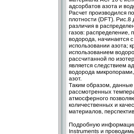
адсорбатов азота и вод
Расчет производился п
плотности (DFT). Рис.8
различия в распределе
газов: распределение, 
водорода, начинается с
использовании азота; к
использованием водоро
рассчитанной по изоте
является следствием а
водорода микропорами,
азот.
Таким образом, данные
рассмотренных темпера
атмосферного позволя
количественных и каче
материалов, перспекти
Подробную информацию
Instruments и проводи