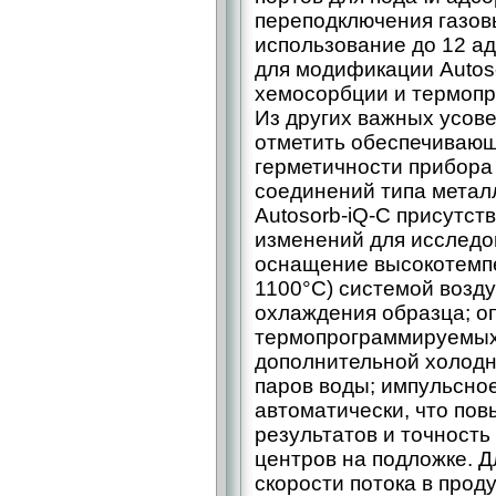
переподключения газов
использование до 12 а
для модификации Autos
хемосорбции и термоп
Из других важных усов
отметить обеспечиваю
герметичности прибора
соединений типа метал
Autosorb-iQ-C присутст
изменений для исследов
оснащение высокотемпе
1100°С) системой возд
охлаждения образца; о
термопрограммируемых
дополнительной холодн
паров воды; импульсно
автоматически, что по
результатов и точность
центров на подложке. Д
скорости потока в прод