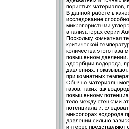
адекватных и точных м
пористых материалов, 
В данной работе в кач
исследование способно
микропористыми углер
анализаторах серии Aut
Поскольку комнатная т
критической температу
количества этого газа м
повышенном давлении. 
адсорбции водорода, 
давлениях, показывают,
при комнатных темпера
Обычно материалы мог
газов, таких как водоро
повышенному потенциал
тело между стенками эт
потенциала и, следоват
микропорах водорода п
давлении сильно завис
интерес представляют 