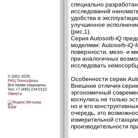
специально разработан
исследований наномате
удобства в эксплуатаци
улучшенное исполнение
(рис.1).
Серия Autosorb-iQ пре
моделями: Autosorb-iQ-
поверхности, мезо- и м
при аналогичных возмо
исследовать хемосорбц
© 2001-2026
Особенности серии Aut
РИЦ Техносфера
Внешние отличия серии
Все права защищены
Тел. +7 (495) 234-0110
эргономичный совреме
Оферта
коснулись не только эс
но и его конструктивны
R&W
очередь, это возможнос
измерительной станции
производительности пр