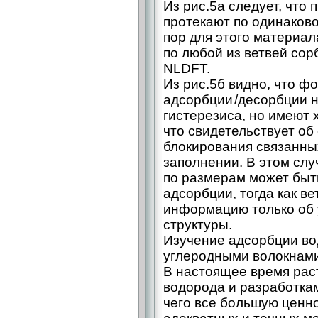
Из рис.5а следует, что
протекают по одинаков
пор для этого материа
по любой из ветвей сор
NLDFT.
Из рис.5б видно, что 
адсорбции /десорбции 
гистерезиса, но имеют 
что свидетельствует об
блокирования связанны
заполнении. В этом сл
по размерам может быт
адсорбции, тогда как в
информацию только об 
структуры.
Изучение адсорбции в
углеродными волокнам
В настоящее время рас
водорода и разработкам
чего все большую ценн