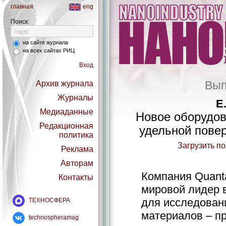
главная
eng
Поиск:
на сайте журнала
на всех сайтах РИЦ
Вход
Вып
Архив журнала
Журналы
Е
Медиаданные
Новое оборудов
Редакционная
удельной повер
политика
Загрузить п
Реклама
Авторам
Компания Quanta
Контакты
мировой лидер 
для исследован
ТЕХНОСФЕРА
материалов – п
technospheramag