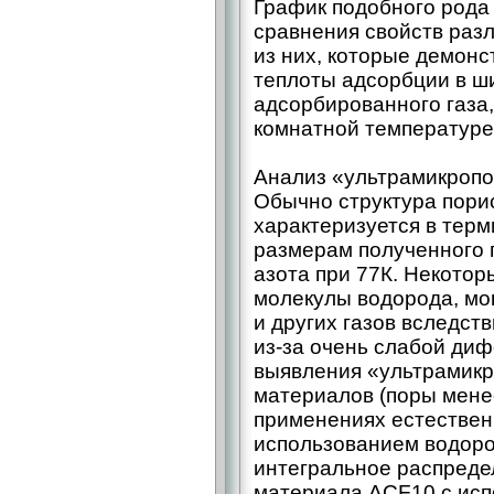
График подобного рода
сравнения свойств разл
из них, которые демон
теплоты адсорбции в ш
адсорбированного газа,
комнатной температуре
Анализ «ультрамикропо
Обычно структура пори
характеризуется в терм
размерам полученного 
азота при 77К. Некотор
молекулы водорода, мо
и других газов вследст
из-за очень слабой ди
выявления «ультрамикр
материалов (поры менее
применениях естествен
использованием водоро
интегральное распреде
материала ACF10 с исп