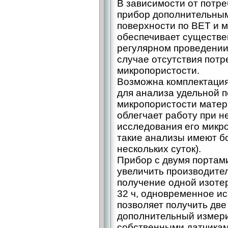
В зависимости от потр
прибор дополнительным
поверхности по BET и м
обеспечивает существе
регулярном проведении
случае отсутствия потр
микропористости.
Возможна комплектаци
для анализа удельной п
микропористости матер
облегчает работу при н
исследования его микро
такие анализы имеют б
нескольких суток).
Прибор с двумя портам
увеличить производител
получение одной изоте
32 ч, одновременное и
позволяет получить две
дополнительный измер
собственными датчиками