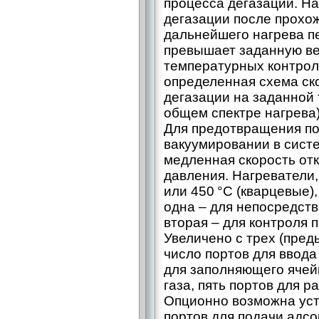
процесса дегазации. Н
дегазации после прохо
дальнейшего нагрева п
превышает заданную ве
температурных контрол
определенная схема ск
дегазации на заданной 
общем спектре нагрева)
Для предотвращения по
вакуумировании в сист
медленная скорость отк
давления. Нагреватели
или 450 °С (кварцевые
одна – для непосредст
вторая – для контроля 
Увеличено с трех (пред
число портов для ввода 
для заполняющего ячей
газа, пять портов для р
Опционно возможна уст
портов для подачи адсо