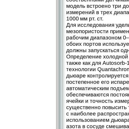
модель встроено три д
измерений в трех диапа
1000 мм рт. ст.
Для исследования удел
мезопористости примен
рабочим диапазоном 0–1
обоих портов использу
должны запускаться од
Определение холодной 
также как для Autosorb-
технологии Quantachrom
дьюаре контролируется
постепенное его испар
автоматическим подъем
обеспечиваются постоя
ячейки и точность изме
существенно повысить 
с наиболее распростра
использованием дьюара,
азота в сосуде смешив