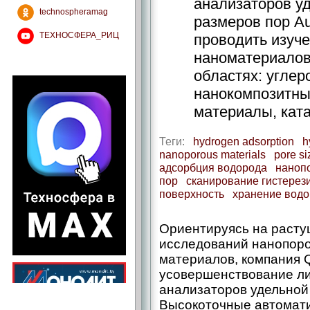
анализаторов у
technospheramag
размеров пор Au
ТЕХНОСФЕРА_РИЦ
проводить изуч
наноматериалов
областях: углер
нанокомпозитны
материалы, ката
Теги:
hydrogen adsorption
h
nanoporous materials
pore si
адсорбция водорода
наноп
пор
сканирование гистерез
поверхность
хранение вод
Ориентируясь на раст
исследований нанопоро
материалов, компания 
усовершенствование л
анализаторов удельной 
Высокоточные автомати