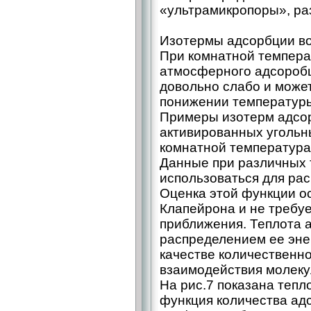
«ультрамикропоры», ра
Изотермы адсорбции в
При комнатной темпера
атмосферного адсоробц
довольно слабо и може
понижении температур
Примеры изотерм адсо
активированных угольн
комнатной температура
Данные при различных 
использоваться для рас
Оценка этой функции о
Клапейрона и не требуе
приближения. Теплота 
распределением ее эне
качестве количественн
взаимодействия молеку
На рис.7 показана тепл
функция количества ад