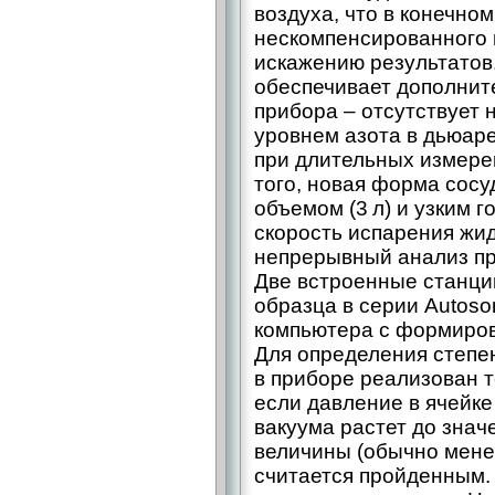
воздуха, что в конечно
нескомпенсированного 
искажению результатов
обеспечивает дополнит
прибора – отсутствует 
уровнем азота в дьюаре
при длительных измере
того, новая форма сос
объемом (3 л) и узким 
скорость испарения жид
непрерывный анализ пр
Две встроенные станци
образца в серии Autoso
компьютера с формиров
Для определения степе
в приборе реализован т
если давление в ячейке
вакуума растет до зна
величины (обычно менее 
считается пройденным