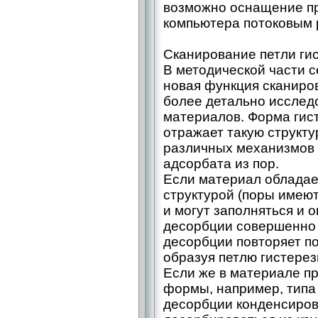
возможно оснащение п
компьютера потоковым
Сканирование петли ги
В методической части с
новая функция сканиро
более детально исслед
материалов. Форма гис
отражает такую структур
различных механизмов 
адсорбата из пор.
Если материал обладае
структурой (поры имею
и могут заполняться и 
десорбции совершенно 
десорбции повторяет п
образуя петлю гистерез
Если же в материале п
формы, например, типа
десорбции конденсиров