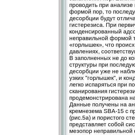
проводить при анализе
формой пор, то послед
десорбции будут отлич
гистерезиса. При перв
конденсированный адсо
неправильной формой т
«горлышек», что происх
давлениях, соответств
В заполненных не до к
структуры при последу
десорбции уже не набл
узких "горлышек", и ко
легко испаряться при п
сканирования гистерез
продемонстрирована на 
Данные получены на ан
кремнезема SBA-15 с п
(рис.5а) и пористого ст
представляет собой си
мезопор неправильной 