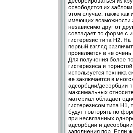
десорбироваться из кру
освободятся их заблок
этом случае, также как 
имеющих возможности 
независимо друг от дру
совпадает по форме с 
гистерезис типа H2. На 
первый взгляд различит
проявляется в не очень
Для получения более 
гистерезиса и пористой
используется техника с
ее заключается в мног
адсорбции/десорбции 
максимальных относите
материал обладает одн
гистерезисом типа H1,
будут повторять по фор
при несвязанных однор
адсорбции и десорбции 
заполнения пор. Если ж