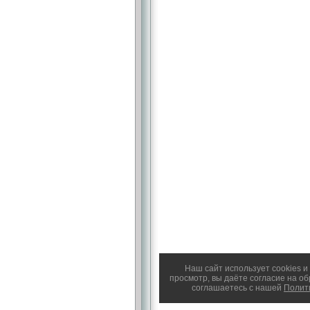
Наш сайт использует cookies 
просмотр, вы даёте согласие на о
соглашаетесь с нашей
Полит