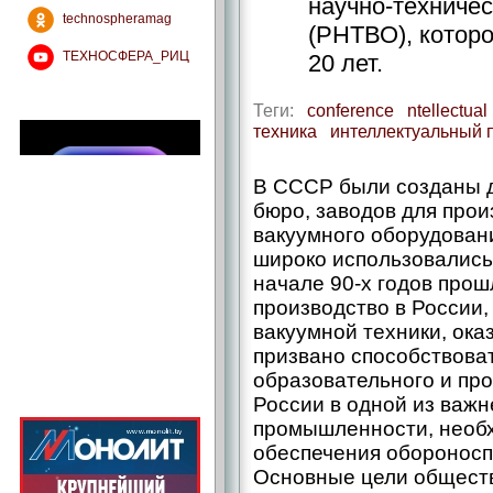
научно-техниче
technospheramag
(РНТВО), которо
ТЕХНОСФЕРА_РИЦ
20 лет.
Теги:
conference
ntellectual
техника
интеллектуальный 
В СССР были созданы д
бюро, заводов для про
вакуумного оборудовани
широко использовались
начале 90-х годов прош
производство в России, 
вакуумной техники, ока
призвано способствова
образовательного и пр
России в одной из важ
промышленности, необх
обеспечения обороносп
Основные цели общест