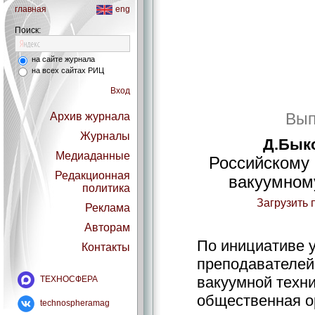
главная
eng
Поиск:
на сайте журнала
на всех сайтах РИЦ
Вход
Вып
Архив журнала
Журналы
Д.Быко
Медиаданные
Российскому 
Редакционная
вакуумному
политика
Загрузить 
Реклама
Авторам
По инициативе 
Контакты
преподавателей
вакуумной техни
ТЕХНОСФЕРА
общественная о
technospheramag