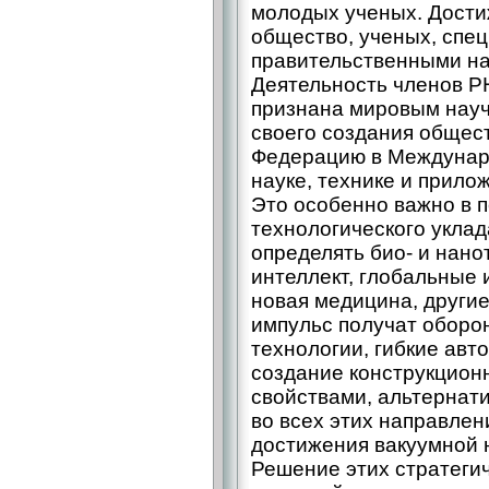
молодых ученых. Дости
общество, ученых, спец
правительственными на
Деятельность членов Р
признана мировым нау
своего создания общес
Федерацию в Междунар
науке, технике и прило
Это особенно важно в 
технологического уклад
определять био- и нано
интеллект, глобальные
новая медицина, други
импульс получат оборо
технологии, гибкие ав
создание конструкцион
свойствами, альтернат
во всех этих направлен
достижения вакуумной н
Решение этих стратеги