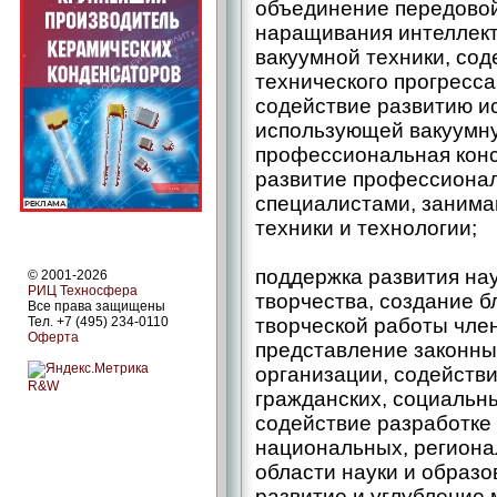
объединение передовой
наращивания интеллект
вакуумной техники, сод
технического прогресса
содействие развитию ис
использующей вакуумну
профессиональная конс
развитие профессионал
специалистами, заним
техники и технологии;
поддержка развития нау
© 2001-2026
РИЦ Техносфера
творчества, создание б
Все права защищены
Тел. +7 (495) 234-0110
творческой работы чле
Оферта
представление законны
организации, содейств
R&W
гражданских, социальны
содействие разработке
национальных, региона
области науки и образо
развитие и углубление