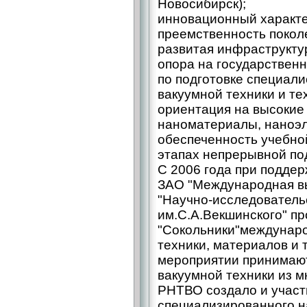
Новосибирск);
инновационный характе
преемственность покол
развитая инфраструкту
опора на государствен
по подготовке специали
вакуумной техники и те
ориентация на высокие 
наноматериалы, наноэл
обеспеченность учебно
этапах непрерывной под
С 2006 года при подде
ЗАО "Международная в
"Научно-исследователь
им.С.А.Векшинского" п
"Сокольники"междунаро
техники, материалов и 
мероприятии принимаю
вакуумной техники из м
РНТВО создало и участ
специализированного н