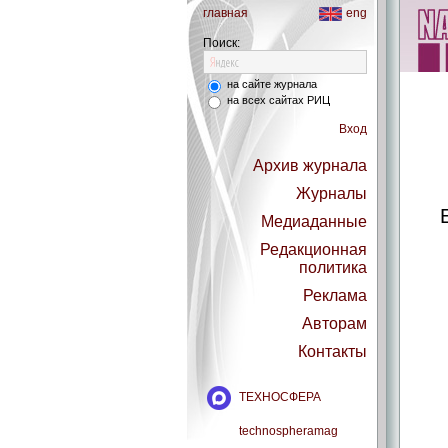
главная
eng
Поиск:
на сайте журнала
на всех сайтах РИЦ
Вход
Архив журнала
Журналы
Медиаданные
Редакционная
политика
Реклама
Авторам
Контакты
ТЕХНОСФЕРА
technospheramag