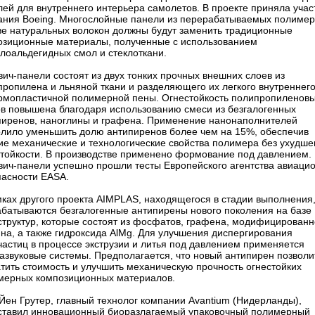
ей для внутреннего интерьера самолетов. В проекте приняла учас
ания Boeing. Многослойные панели из перерабатываемых полимер
ве натуральных волокон должны будут заменить традиционные
озиционные материалы, полученные с использованием
лоальдегидных смол и стеклоткани.
ич-панели состоят из двух тонких прочных внешних слоев из
пропилена и льняной ткани и разделяющего их легкого внутреннего
ермопластичной полимерной пены. Огнестойкость полипропиленов
ов повышена благодаря использованию смеси из безгалогенных
пиренов, наноглины и графена. Применение нанонаполнителей
олило уменьшить долю антипиренов более чем на 15%, обеспечив
ие механические и технологические свойства полимера без ухудше
стойкости. В производстве применено формование под давлением.
вич-панели успешно прошли тесты Европейского агентства авиаци
пасности EASA.
мках другого проекта AIMPLAS, находящегося в стадии выполнения
абатываются безгалогенные антипирены нового поколения на базе
структур, которые состоят из фосфатов, графена, модифицированн
на, а также гидроксида AlMg. Для улучшения диспергирования
частиц в процессе экструзии и литья под давлением применяется
азвуковые системы. Предполагается, что новый антипирен позволи
тить стоимость и улучшить механическую прочность огнестойких
мерных композиционных материалов.
Йен Грутер, главный технолог компании Avantium (Нидерланды),
ставил инновационный биоразлагаемый упаковочный полимерный