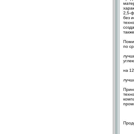
мате
хара
2,5-
без 
техн
созд
также
Поми
по с
лучши
углек
на 1
лучша
Принц
техно
компа
пром
Прод