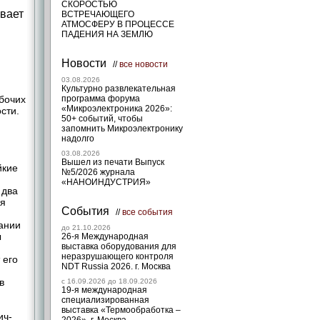
СКОРОСТЬЮ
вает
ВСТРЕЧАЮЩЕГО
АТМОСФЕРУ В ПРОЦЕССЕ
ПАДЕНИЯ НА ЗЕМЛЮ
Новости
//
все новости
03.08.2026
Культурно развлекательная
бочих
программа форума
«Микроэлектроника 2026»:
сти.
50+ событий, чтобы
запомнить Микроэлектронику
надолго
03.08.2026
Вышел из печати Выпуск
йкие
№5/2026 журнала
«НАНОИНДУСТРИЯ»
 два
ся
События
//
все события
ании
до 21.10.2026
ы
26-я Международная
выставка оборудования для
неразрушающего контроля
 его
NDT Russia 2026. г. Москва
в
c 16.09.2026 до 18.09.2026
19-я международная
специализированная
выставка «Термообработка –
ич-