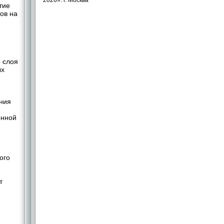
2026». г. Москва
тие
ов на
 слоя
ых
ния
онной
,
ого
т