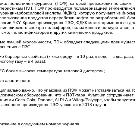
риал полиэтилен-фураноат (ПЭФ), который превосходит по своим
ктеристикам ПЭТ. ПЭФ производится полимеризацией этиленгликол
фурандикарбоксиловой кислоты (ФДКК), которую получают из биосы
использования продуктов переработки нефти по разработанной Ava
ологии YXY. Кроме производства ПЭФ, ФДКК может применяться дл
ания широкого спектра полиэфиров, полиамидов и полиуретанов, а
 смол, пластификаторов и других химических продуктов.
мо лучшей экологичности, ПЭФ обладает следующими преимущес
равнению с ПЭТ:
е барьерные свойства (к кислороду – в 10 раз, к воде – в два раза,
ислому газу – в 4 раза);
2°С более высокая температура тепловой дисторсии;
я эластичность.
ипиально важно, что упаковка из ПЭФ может изготавливаться на т
логическом оборудовании, что и ПЭТ-тара. Avantium сотрудничает 
ниями Coca-Cola, Danone, ALPLA и Wifag//Polytype, чтобы запустит
ышленное производство ПЭФ-упаковки в 2018 году. ■
олжение в следующем номере журнала.