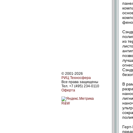
панел
комп
осно
комп
фено
Сэндв
поли
из т
лист
анти
позв
лучш
огне
Сэнд
© 2001-2026
безо
РИЦ Техносфера
Все права защищены
В ра
Тел. +7 (495) 234-0110
разр
Оферта
нано
лигни
нано
R&W
ультр
сокра
поли
Герт-
пред