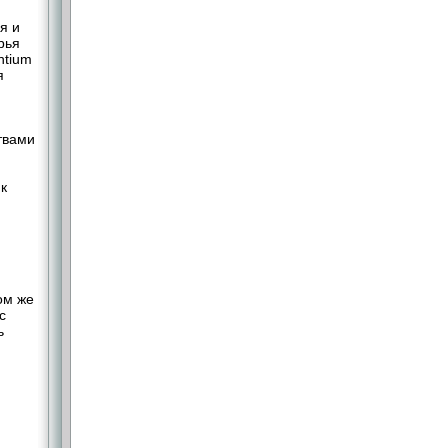
я и
рья
ntium
я
твами
 к
ом же
с
ь