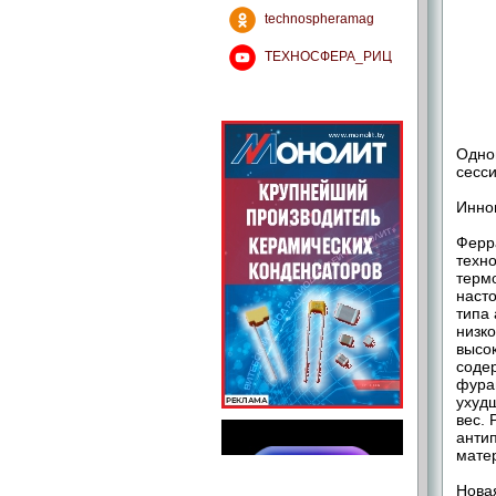
technospheramag
ТЕХНОСФЕРА_РИЦ
Одно
сесс
Инно
Ферр
техн
терм
наст
типа
низк
высо
соде
фура
ухуд
вес.
анти
мате
Новая