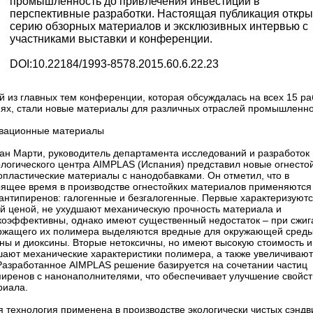
промышленность до привлечения инвестиций в
перспективные разработки. Настоящая публикация откры
серию обзорных материалов и эксклюзивных интервью с
участниками выставки и конференции.
DOI:10.22184/1993-8578.2015.60.6.22.23
й из главных тем конференции, которая обсуждалась на всех 15 ра
иях, стали новые материалы для различных отраслей промышленно
вационные материалы
ан Марти, руководитель департамента исследований и разработок
ологического центра AIMPLAS (Испания) представил новые огнесто
опластические материалы с нанодобавками. Он отметил, что в
оящее время в производстве огнестойких материалов применяются
 антипиренов: галогенные и безгалогенные. Первые характеризуют
ой ценой, не ухудшают механическую прочность материала и
коэффективны, однако имеют существенный недостаток – при сжиг
ржащего их полимера выделяются вредные для окружающей сред
ны и диоксины. Вторые нетоксичны, но имеют высокую стоимость и
шают механические характеристики полимера, а также увеличивают
 Разработанное AIMPLAS решение базируется на сочетании частиц
пиренов с нанонаполнителями, что обеспечивает улучшение свойст
риала.
 технология применена в производстве экологически чистых сэндв