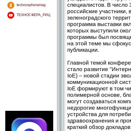
специалистов. В число 
technospheramag
российские участники, 
ТЕХНОСФЕРА_РИЦ
зеленоградского терри
программа выставки вк
которых выступили око
программы был посвяще
на этой теме мы сфоку
публикации.
Главной темой конференц
стало развитие "Интернет
IoE) – новой стадии эв
коммуникационной сист
IoE формируют в том ч
полимерной основе, бл
могут создаваться комп
недорогие многофункц
устройства для потреби
здравоохранения и пр
краткий обзор докладо