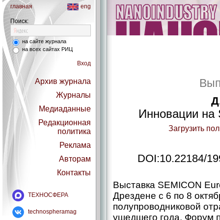
главная
eng
Поиск:
на сайте журнала
на всех сайтах РИЦ
Вход
Вып
Архив журнала
Журналы
Д
Медиаданные
Инновации на
Редакционная
Загрузить по
политика
Реклама
DOI:10.22184/19
Авторам
Контакты
Выставка SEMICON Euro
Дрездене с 6 по 8 октя
ТЕХНОСФЕРА
полупроводниковой от
technospheramag
ушедшего года. Форум п