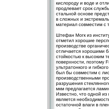
кислороду и воде и отл
продлевает срок службы
стальной основе предс
в сложных и экстремаль
материал совместим с 
Штефан Могк из институ
отметил хорошие персп
производстве органичес
отличается хорошими б
стойкостью к высоким 
поверхности, поэтому F
ультратонкого и гибкого
был бы совместим с ли
производственными пр
разрушения стеклянног
мкм предлагается ламин
Известно, что одной из
является необходимост
остаточной влаги в пле