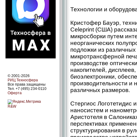
Технологии и оборудов
Кристофер Бауэр, техн
Celeprint (США) расска
микросборки путем инт
неорганических полупр
подложки из различных
микротрансферной печа
произ­водстве оптическ
накопителей, дисплеев,
биоэлектроники, обесп
© 2001-2026
РИЦ Техносфера
производительности и н
Все права защищены
Тел. +7 (495) 234-0110
различных размеров.
Оферта
Стергиос Логотетидис и
R&W
наносистем и нанометр
Аристотеля в Салониках
перспективах применен
структурирования в ру