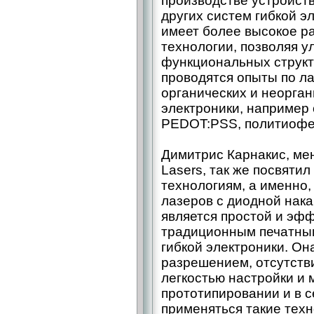
производстве устройст
других систем гибкой э
имеет более высокое р
технологии, позволяя у
функциональных структ
проводятся опыты по л
органических и неорган
электроники, например
PEDOT:PSS, политиофе
Димитрис Карнакис, ме
Lasers, так же посвяти
технологиям, а именно
лазеров с диодной нака
является простой и эф
традиционным печатным
гибкой электроники. Он
разрешением, отсутств
легкостью настройки и
прототипировании и в 
применяться такие техн