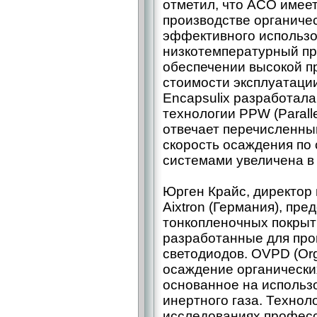
отметил, что АСО имее
производстве органичес
эффективного использо
низкотемпературный пр
обеспечении высокой п
стоимости эксплуатаци
Encapsulix разработал
технологии PPW (Paralle
отвечает перечисленны
скорость осаждения по
системами увеличена в 
Юрген Крайс, директор
Aixtron (Германия), пр
тонкопленочных покры
разработанные для про
светодиодов. OVPD (Org
осаждение органических
основанное на использо
инертного газа. Технол
исследованиях професс