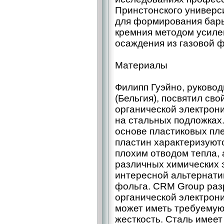
Принстонского универ
для формирования барь
кремния методом усиле
осаждения из газовой 
Материалы
Филипп Гуэйно, руково
(Бельгия), посвятил св
органической электрони
на стальных подложках.
основе пластиковых пле
пластин характеризуютс
плохим отводом тепла,
различных химических э
интересной альтернати
фольга. CRM Group раз
органической электрони
может иметь требуемую
жесткость. Сталь имее