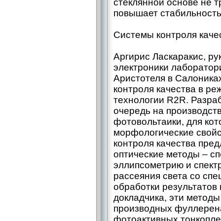
стеклянной основе не т
повышает стабильность
Системы контроля каче
Аргирис Ласкаракис, ру
электроники лаборатор
Аристотеля в Салоника
контроля качества в р
технологии R2R. Разра
очередь на производст
фотовольтаики, для ко
морфологические свойс
контроля качества пред
оптические методы – с
эллипсометрию и спект
рассеяния света со сп
обработки результатов
докладчика, эти метод
производных фуллерена
фотоактивных тонкопле