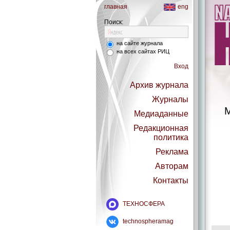
главная
eng
Поиск:
на сайте журнала
на всех сайтах РИЦ
Вход
Архив журнала
Журналы
М
Медиаданные
Редакционная
политика
Реклама
Авторам
Контакты
ТЕХНОСФЕРА
technospheramag