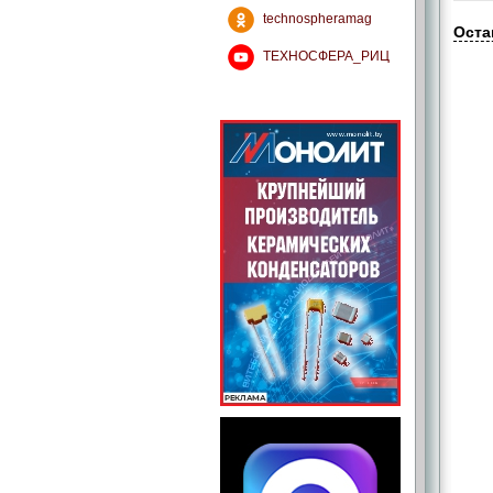
technospheramag
Оста
ТЕХНОСФЕРА_РИЦ