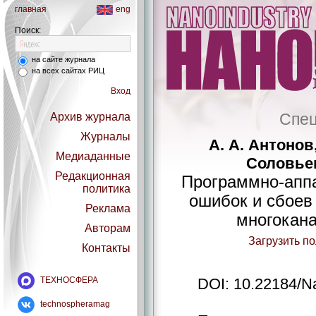
главная
eng
Поиск:
на сайте журнала
на всех сайтах РИЦ
Вход
Спец
Архив журнала
Журналы
А. А. Антонов,
Медиаданные
Соловьев
Редакционная
Программно-апп
политика
ошибок и сбоев
Реклама
многокан
Авторам
Загрузить п
Контакты
ТЕХНОСФЕРА
DOI: 10.22184/N
technospheramag