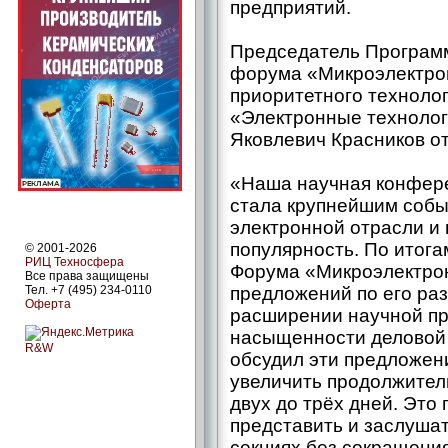
предприятий.
Председатель Программ
форума «Микроэлектрон
приоритетного техноло
«Электронные технолог
Яковлевич Красников о
«Наша научная конфере
стала крупнейшим собы
электронной отрасли и
популярность. По итога
© 2001-2026
РИЦ Техносфера
Форума «Микроэлектрон
Все права защищены
Тел. +7 (495) 234-0110
предложений по его раз
Оферта
расширении научной п
насыщенности деловой 
R&W
обсудил эти предложен
увеличить продолжител
двух до трёх дней. Это
представить и заслуша
секциях без сокращени