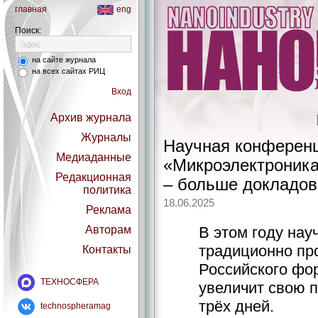
главная
eng
Поиск:
на сайте журнала
на всех сайтах РИЦ
Вход
Архив журнала
Журналы
Научная конференц
Медиаданные
«Микроэлектроника
Редакционная
– больше докладов
политика
18.06.2025
Реклама
Авторам
В этом году нау
традиционно пр
Контакты
Российского фо
ТЕХНОСФЕРА
увеличит свою п
трёх дней.
technospheramag