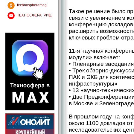
technospheramag
Такое решение было пр
ТЕХНОСФЕРА_РИЦ
связи с увеличением к
конференцию докладов 
расширить возможност
ключевых проблем отра
11-я научная конферен
модули» включает:
• Пленарные заседания
• Трек обзорно-дискус
ПАК и ЭКБ для критиче
инфраструктуры»
• 13 научно-технически
• Две Предконференции
в Москве и Зеленограде
В прошлом году на кон
около 1100 докладов о
исследовательских це