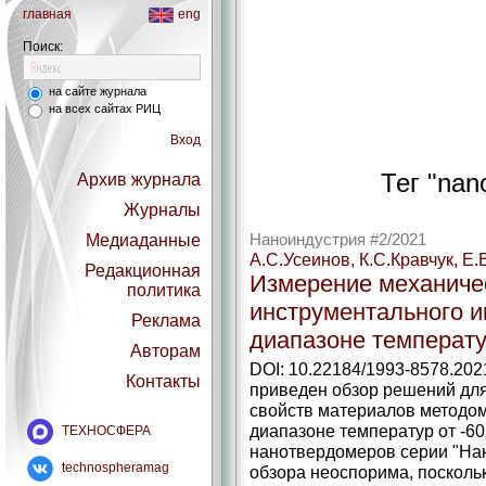
главная
eng
Поиск:
на сайте журнала
на всех сайтах РИЦ
Вход
Тег "nan
Архив журнала
Журналы
Медиаданные
Наноиндустрия #2/2021
А.С.Усеинов, К.С.Кравчук, Е.
Редакционная
Измерение механиче
политика
инструментального 
Реклама
диапазоне температ
Авторам
DOI: 10.22184/1993-8578.202
Контакты
приведен обзор решений дл
свойств материалов методом
диапазоне температур от -6
ТЕХНОСФЕРА
нанотвердомеров серии "Нан
technospheramag
обзора неоспорима, посколь