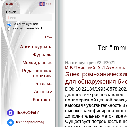
главная
eng
Поиск:
на сайте журнала
на всех сайтах РИЦ
Вход
Тег "imm
Архив журнала
Журналы
Медиаданные
Наноиндустрия #3-4/2021
И.В.Яминский, А.И.Ахметова
Редакционная
Электромеханически
политика
для обнаружения био
Реклама
DOI: 10.22184/1993-8578.202
Авторам
диагностике распознавание
Контакты
полимеразной цепной реакц
высокая чувствительность и
высококвалифицированного 
ТЕХНОСФЕРА
дополнительных меток, врем
Существует потребность в н
technospheramag
показывающих результат с 