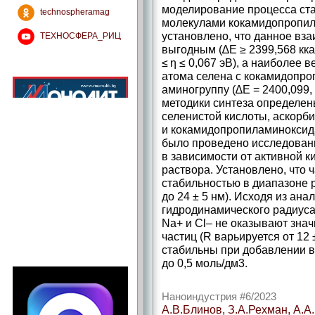
моделирование процесса ст
technospheramag
молекулами кокамидопропила
установлено, что данное вз
ТЕХНОСФЕРА_РИЦ
выгодным (∆E ≥ 2399,568 кка
≤ η ≤ 0,067 эВ), а наиболее
атома селена с кокамидопр
аминогруппу (∆E = 2400,099, 
методики синтеза определе
селенистой кислоты, аскорб
и кокамидопропиламиноксида:
было проведено исследовани
в зависимости от активной к
раствора. Установлено, что
стабильностью в диапазоне pH
до 24 ± 5 нм). Исходя из ан
гидродинамического радиуса
Na+ и Cl– не оказывают знач
частиц (R варьируется от 12 
стабильны при добавлении в
до 0,5 моль/дм3.
Наноиндустрия #6/2023
А.В.Блинов, З.А.Рехман, А.А.