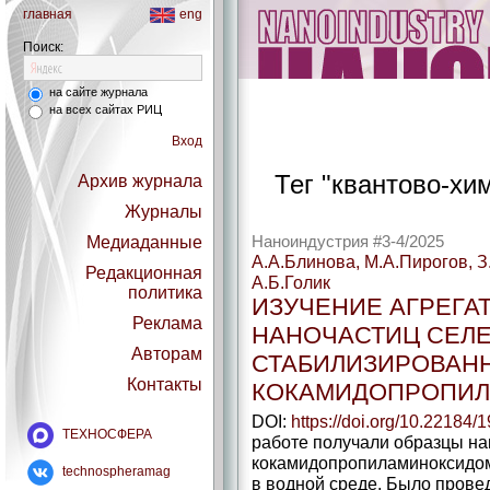
главная
eng
Поиск:
на сайте журнала
на всех сайтах РИЦ
Вход
Тег "квантово-хи
Архив журнала
Журналы
Медиаданные
Наноиндустрия #3-4/2025
А.А.Блинова, М.А.Пирогов, З
Редакционная
А.Б.Голик
политика
ИЗУЧЕНИЕ АГРЕГА
Реклама
НАНОЧАСТИЦ СЕЛЕ
Авторам
СТАБИЛИЗИРОВАН
Контакты
КОКАМИДОПРОПИ
DOI:
https://doi.org/10.22184
ТЕХНОСФЕРА
работе получали образцы на
кокамидопропиламиноксидом
technospheramag
в водной среде. Было прове