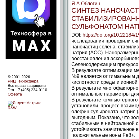
Я.А.Облогин
СИНТЕЗ НАНОЧАСТ
СТАБИЛИЗИРОВАН
СУЛЬФОНАТОМ НАТ
DOI:
https://doi.org/10.22184
исследовании проводили син
наночастиц селена, стабил
натрия (АОС). Наноразмерны
восстановления аскорбиново
Селенсодержащим прекурсор
В результате оптимизации ме
№9 является оптимальным д
© 2001-2026
РИЦ Техносфера
кислотности среды и ионной 
Все права защищены
В результате многофакторно
Тел. +7 (495) 234-0110
оптимальные параметры для 
Оферта
В результате компьютерного
установили, процесс взаимо
R&W
олефин сульфоната натрия (
выгодным. Показано, что зол
стабильным в нейтральной ср
устойчивость значительное 
положительные ионы Fe3+.